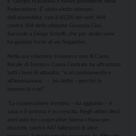
E’ Giorgio Fracalossi il nuovo presidente della
Federazione. E’ stato eletto stamani
dall’assemblea con il 60,2% dei voti: 464
contro 304 dello sfidante Geremia Gios.
Succede a Diego Schelfi, che per dodici anni
ha guidato l’ente di via Segantini.
Nella sua relazione il numero uno di Cassa
Rurale di Trento e Cassa Centrale ha affrontato
tutti i temi di attualità: “sì al cambiamento e
all’innovazione – ha detto – perché lo
impone la crisi”.
“La cooperazione trentina – ha aggiunto – è
sana e il sistema è in crescita. Negli ultimi dieci
anni solo tre cooperative hanno chiuso per
dissesto, contro 647 fallimenti di altre
imprese”. Tuttavia non ha nascosto le difficoltà