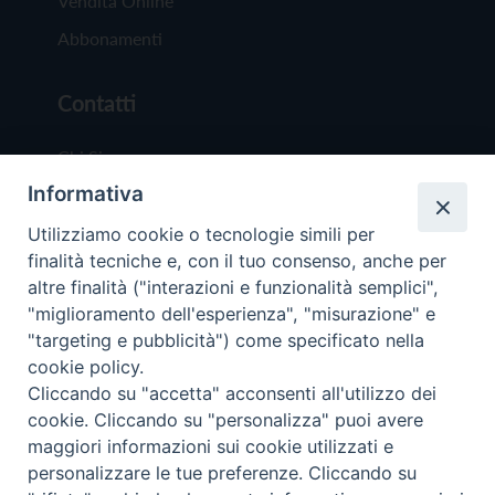
Vendita Online
Abbonamenti
Contatti
Chi Siamo
Informativa
Redazione
Scrivici
Utilizziamo cookie o tecnologie simili per
finalità tecniche e, con il tuo consenso, anche per
altre finalità ("interazioni e funzionalità semplici",
"miglioramento dell'esperienza", "misurazione" e
"targeting e pubblicità") come specificato nella
cookie policy.
Copyright © 2019 - Tutti i diritti riservati - Vit
Cliccando su "accetta" acconsenti all'utilizzo dei
Trentina Editrice
cookie. Cliccando su "personalizza" puoi avere
maggiori informazioni sui cookie utilizzati e
Privacy Policy
personalizzare le tue preferenze. Cliccando su
Torna all'inizi