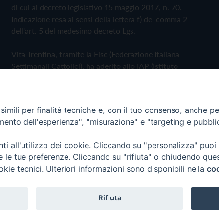
di cui al decreto legislativo 15 maggio 2017, n. 70.
Indicazione resa ai sensi della lettera f) del comma 2
dell'art. 5 del medesimo decreto Lgs.
Vita Trentina, tramite la Fisc (Federazione Italiana
Settimanali Cattolici), ha aderito allo IAP (Istituto
dell'Autodisciplina Pubblicitaria) accettando il Codice di
Autodisciplina della Comunicazione Commerciale
imili per finalità tecniche e, con il tuo consenso, anche per 
Privacy Policy
Cookie Policy
amento dell'esperienza", "misurazione" e "targeting e pubbli
i all'utilizzo dei cookie. Cliccando su "personalizza" puoi
 Trentina Editrice
re le tue preferenze. Cliccando su "rifiuta" o chiudendo que
okie tecnici. Ulteriori informazioni sono disponibili nella
coo
Rifiuta