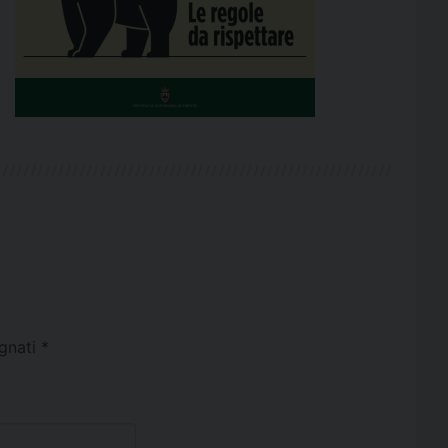
egnati
*