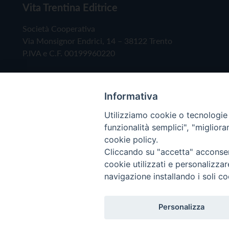
Vita Trentina Editrice
Società Cooperativa
Via Monsignor Endrici, 14 – 38122 Trento
P.IVA e C.F. 00199960220
Informativa
Utilizziamo cookie o tecnologie s
funzionalità semplici", "miglior
cookie policy.
Cliccando su "accetta" acconsent
Copyright © 2019 - Tutti i diritti riservati - Vita
cookie utilizzati e personalizza
navigazione installando i soli co
Privacy Policy
Personalizza