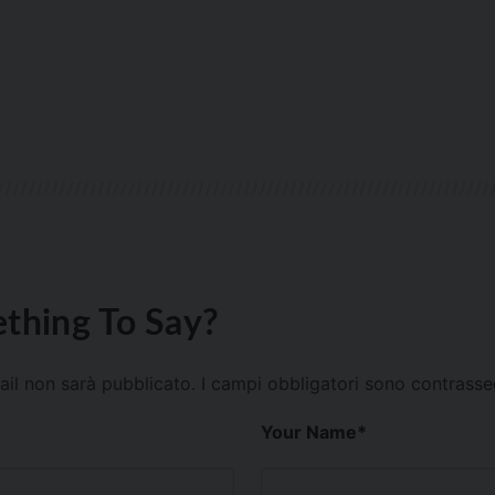
thing To Say?
mail non sarà pubblicato.
I campi obbligatori sono contrass
Your Name
*