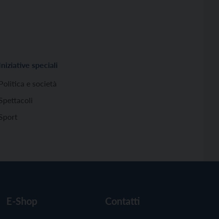
Iniziative speciali
Politica e società
Spettacoli
Sport
E-Shop
Contatti