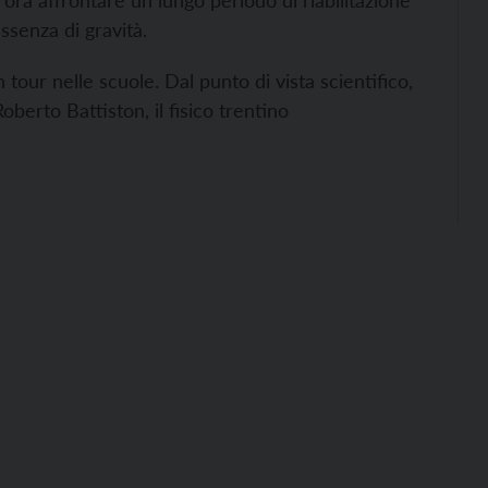
à ora affrontare un lungo periodo di riabilitazione
ssenza di gravità.
tour nelle scuole. Dal punto di vista scientifico,
erto Battiston, il fisico trentino