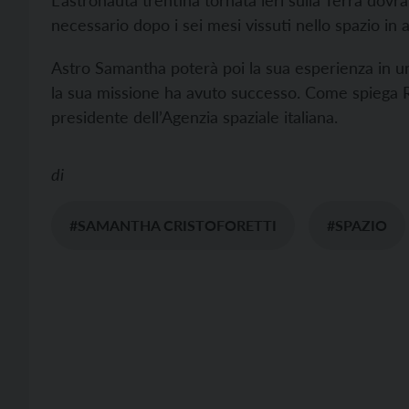
L’astronauta trentina tornata ieri sulla Terra dovr
necessario dopo i sei mesi vissuti nello spazio in a
Astro Samantha poterà poi la sua esperienza in un 
la sua missione ha avuto successo. Come spiega Rob
presidente dell’Agenzia spaziale italiana.
di
#SAMANTHA CRISTOFORETTI
#SPAZIO