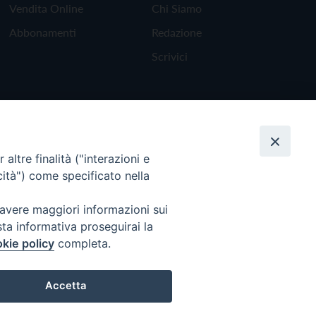
Vendita Online
Chi Siamo
Abbonamenti
Redazione
Scrivici
altre finalità ("interazioni e
cità") come specificato nella
 avere maggiori informazioni sui
sta informativa proseguirai la
kie policy
completa.
Torna all'inizio
Accetta