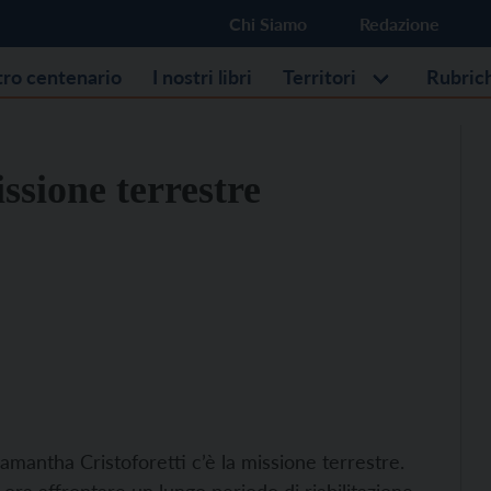
Chi Siamo
Redazione
stro centenario
I nostri libri
Territori
Rubric
ssione terrestre
amantha Cristoforetti c’è la missione terrestre.