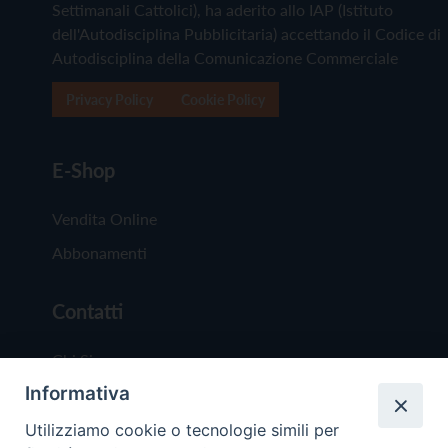
Settimanali Cattolici), ha aderito allo IAP (Istituto
dell'Autodisciplina Pubblicitaria) accettando il Codice di
Autodisciplina della Comunicazione Commerciale
Privacy Policy
Cookie Policy
E-Shop
Vendita Online
Abbonamenti
Contatti
Chi Siamo
Informativa
Redazione
Scrivici
Utilizziamo cookie o tecnologie simili per