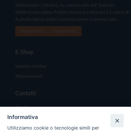
Settimanali Cattolici), ha aderito allo IAP (Istituto
dell'Autodisciplina Pubblicitaria) accettando il Codice di
Autodisciplina della Comunicazione Commerciale
Privacy Policy
Cookie Policy
E-Shop
Vendita Online
Abbonamenti
Contatti
Chi Siamo
Informativa
Redazione
Scrivici
Utilizziamo cookie o tecnologie simili per