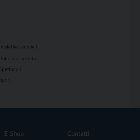
Iniziative speciali
Politica e società
Spettacoli
Sport
E-Shop
Contatti