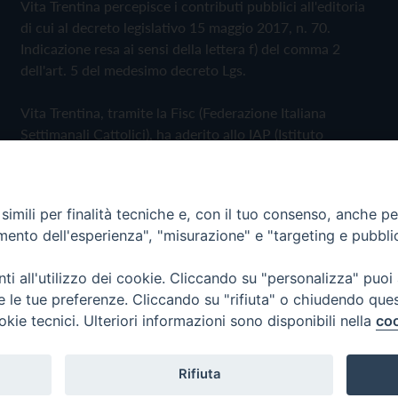
Vita Trentina percepisce i contributi pubblici all'editoria
di cui al decreto legislativo 15 maggio 2017, n. 70.
Indicazione resa ai sensi della lettera f) del comma 2
dell'art. 5 del medesimo decreto Lgs.
Vita Trentina, tramite la Fisc (Federazione Italiana
Settimanali Cattolici), ha aderito allo IAP (Istituto
dell'Autodisciplina Pubblicitaria) accettando il Codice di
Autodisciplina della Comunicazione Commerciale
imili per finalità tecniche e, con il tuo consenso, anche per 
Privacy Policy
Cookie Policy
amento dell'esperienza", "misurazione" e "targeting e pubbli
i all'utilizzo dei cookie. Cliccando su "personalizza" puoi
 Trentina Editrice
re le tue preferenze. Cliccando su "rifiuta" o chiudendo que
okie tecnici. Ulteriori informazioni sono disponibili nella
coo
Rifiuta