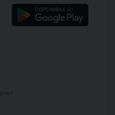
egnati
*