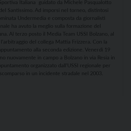
Sportiva Italiana guidato da Michele Pasqualotto
del Santissimo. Ad imporsi nel torneo, distintosi
nominata Undermedia e composta da giornalisti
finale ha avuto la meglio sulla formazione del
una. Al terzo posto il Media Team USSI Bolzano, al
l’arbitraggio del collega Mattia Frizzera. Con la
’appuntamento alla seconda edizione. Venerdì 19
ranno nuovamente in campo a Bolzano in via Resia in
ppuntamento organizzato dall’USSI regionale per
 scomparso in un incidente stradale nel 2003.