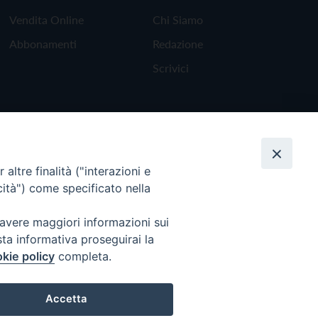
Vendita Online
Chi Siamo
Abbonamenti
Redazione
Scrivici
altre finalità ("interazioni e
cità") come specificato nella
 avere maggiori informazioni sui
sta informativa proseguirai la
kie policy
completa.
Torna all'inizio
Accetta