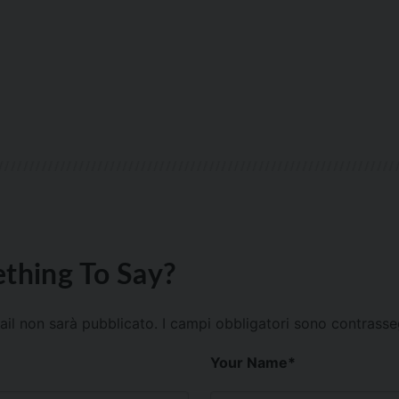
thing To Say?
mail non sarà pubblicato.
I campi obbligatori sono contrass
Your Name
*