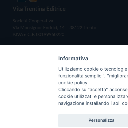
Vita Trentina Editrice
Società Cooperativa
Via Monsignor Endrici, 14 – 38122 Trento
P.IVA e C.F. 00199960220
Informativa
Utilizziamo cookie o tecnologie s
funzionalità semplici", "miglior
cookie policy.
Cliccando su "accetta" acconsent
Copyright © 2019 - Tutti i diritti riservati - Vita
cookie utilizzati e personalizza
navigazione installando i soli co
Privacy Policy
Personalizza