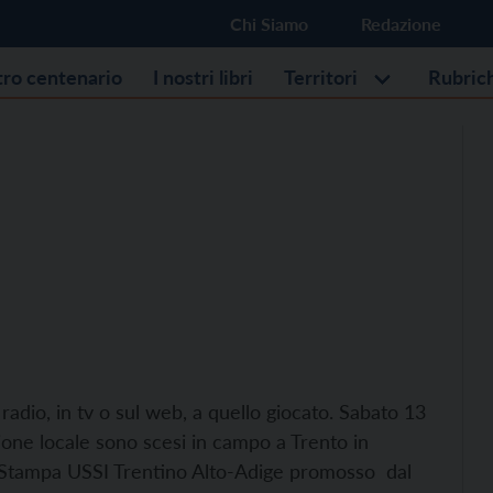
Chi Siamo
Redazione
stro centenario
I nostri libri
Territori
Rubric
 radio, in tv o sul web, a quello giocato. Sabato 13
zione locale sono scesi in campo a Trento in
o Stampa USSI Trentino Alto-Adige promosso dal