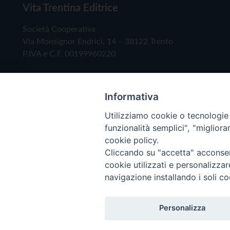
Vita Trentina Editrice
Società Cooperativa
Via Monsignor Endrici, 14 – 38122 Trento
P.IVA e C.F. 00199960220
Informativa
Utilizziamo cookie o tecnologie s
funzionalità semplici", "miglior
cookie policy.
Cliccando su "accetta" acconsent
Copyright © 2019 - Tutti i diritti riservati - Vita
cookie utilizzati e personalizza
navigazione installando i soli co
Privacy Policy
Personalizza