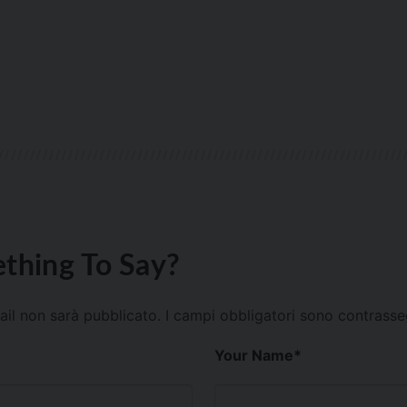
thing To Say?
mail non sarà pubblicato.
I campi obbligatori sono contrass
Your Name
*