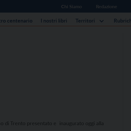
Chi Siamo
Redazione
stro centenario
I nostri libri
Territori
Rubric
mo di Trento presentato e inaugurato oggi alla