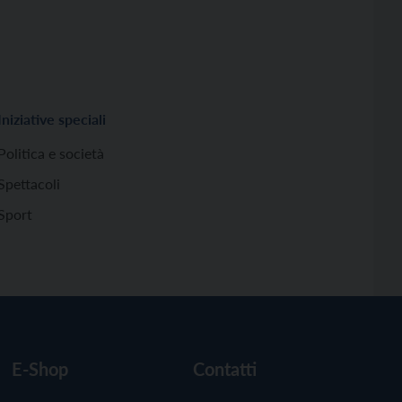
Iniziative speciali
Politica e società
Spettacoli
Sport
E-Shop
Contatti