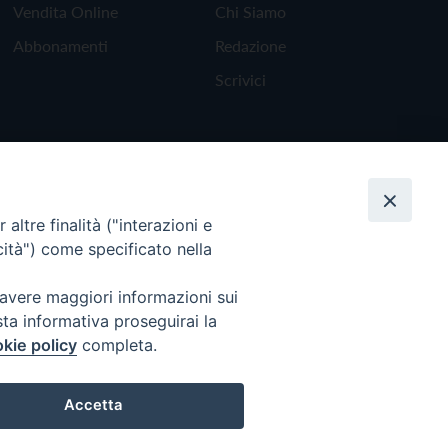
Vendita Online
Chi Siamo
Abbonamenti
Redazione
Scrivici
altre finalità ("interazioni e
cità") come specificato nella
 avere maggiori informazioni sui
sta informativa proseguirai la
kie policy
completa.
Torna all'inizio
Accetta