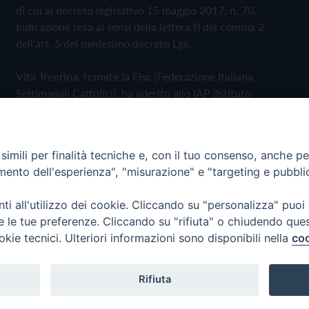
di cui al decreto legislativo 15 maggio 2017, n. 70.
Indicazione resa ai sensi della lettera f) del comma 2
dell'art. 5 del medesimo decreto Lgs.
Vita Trentina, tramite la Fisc (Federazione Italiana
Settimanali Cattolici), ha aderito allo IAP (Istituto
dell'Autodisciplina Pubblicitaria) accettando il Codice di
Autodisciplina della Comunicazione Commerciale
imili per finalità tecniche e, con il tuo consenso, anche per 
Privacy Policy
Cookie Policy
amento dell'esperienza", "misurazione" e "targeting e pubbli
i all'utilizzo dei cookie. Cliccando su "personalizza" puoi
 Trentina Editrice
re le tue preferenze. Cliccando su "rifiuta" o chiudendo que
okie tecnici. Ulteriori informazioni sono disponibili nella
coo
Rifiuta