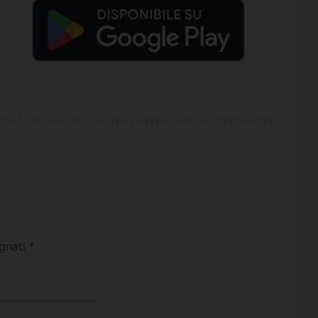
egnati
*