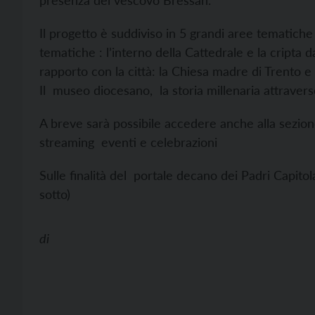
presenza del vescovo Bressan.
Il progetto è suddiviso in 5 grandi aree temati
tematiche : l’interno della Cattedrale e la cripta da
rapporto con la città: la Chiesa madre di Trento e l
Il museo diocesano, la storia millenaria attravers
A breve sarà possibile accedere anche alla sezione
streaming eventi e celebrazioni
Sulle finalità del portale decano dei Padri Capito
sotto)
di