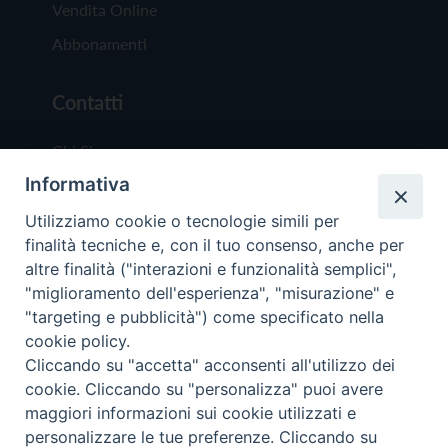
Vendita Online
Abbonamenti
Contatti
Chi Siamo
Informativa
Redazione
Scrivici
Utilizziamo cookie o tecnologie simili per
finalità tecniche e, con il tuo consenso, anche per
altre finalità ("interazioni e funzionalità semplici",
"miglioramento dell'esperienza", "misurazione" e
"targeting e pubblicità") come specificato nella
cookie policy.
Copyright © 2019 - Tutti i diritti riservati - Vit
Cliccando su "accetta" acconsenti all'utilizzo dei
Trentina Editrice
cookie. Cliccando su "personalizza" puoi avere
maggiori informazioni sui cookie utilizzati e
Privacy Policy
personalizzare le tue preferenze. Cliccando su