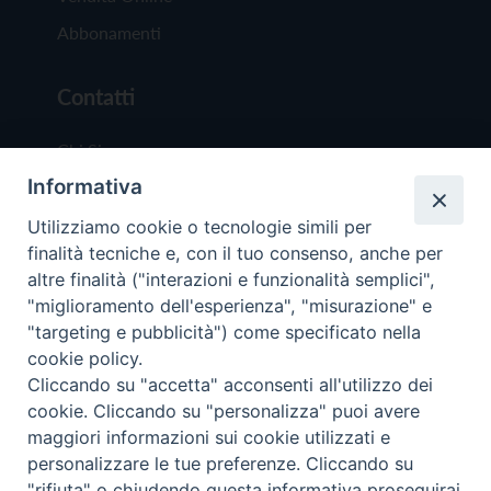
Abbonamenti
Contatti
Chi Siamo
Informativa
Redazione
Scrivici
Utilizziamo cookie o tecnologie simili per
finalità tecniche e, con il tuo consenso, anche per
altre finalità ("interazioni e funzionalità semplici",
"miglioramento dell'esperienza", "misurazione" e
"targeting e pubblicità") come specificato nella
cookie policy.
Copyright © 2019 - Tutti i diritti riservati - Vit
Cliccando su "accetta" acconsenti all'utilizzo dei
Trentina Editrice
cookie. Cliccando su "personalizza" puoi avere
maggiori informazioni sui cookie utilizzati e
Privacy Policy
personalizzare le tue preferenze. Cliccando su
Torna all'inizi
"rifiuta" o chiudendo questa informativa proseguirai