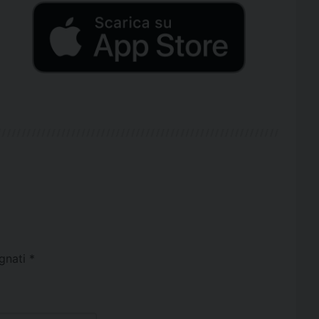
egnati
*