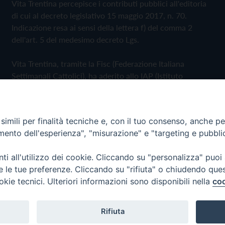
Vita Trentina percepisce i contributi pubblici all'editoria
di cui al decreto legislativo 15 maggio 2017, n. 70.
Indicazione resa ai sensi della lettera f) del comma 2
dell'art. 5 del medesimo decreto Lgs.
Vita Trentina, tramite la Fisc (Federazione Italiana
Settimanali Cattolici), ha aderito allo IAP (Istituto
dell'Autodisciplina Pubblicitaria) accettando il Codice di
Autodisciplina della Comunicazione Commerciale
imili per finalità tecniche e, con il tuo consenso, anche per 
Privacy Policy
Cookie Policy
amento dell'esperienza", "misurazione" e "targeting e pubbli
i all'utilizzo dei cookie. Cliccando su "personalizza" puoi
 Trentina Editrice
re le tue preferenze. Cliccando su "rifiuta" o chiudendo que
okie tecnici. Ulteriori informazioni sono disponibili nella
coo
Rifiuta