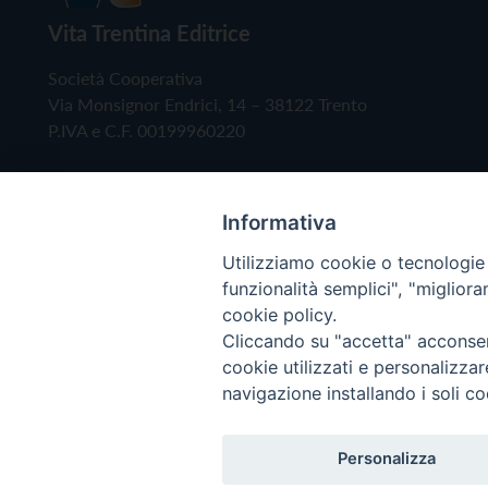
Vita Trentina Editrice
Società Cooperativa
Via Monsignor Endrici, 14 – 38122 Trento
P.IVA e C.F. 00199960220
Informativa
Utilizziamo cookie o tecnologie s
funzionalità semplici", "miglior
cookie policy.
Cliccando su "accetta" acconsent
Copyright © 2019 - Tutti i diritti riservati - Vita
cookie utilizzati e personalizza
navigazione installando i soli co
Privacy Policy
Personalizza