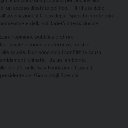
ughi e lanciano una proposta per andare alla
i un acceso dibattito politico. “Il rifiuto delle
all’associazione il Gioco degli Specchi in rete con
e ambientale e della solidarietà internazionale.
zare l’opinione pubblica e offrire
lità: tavole rotonde, conferenze, mostre
 alle scuole. Non sono solo i conflitti la causa
i cambiamenti climatici da un ambiente
lle ore 21 nella Sala Fondazione Cassa di
 presidente del Gioco degli Specchi