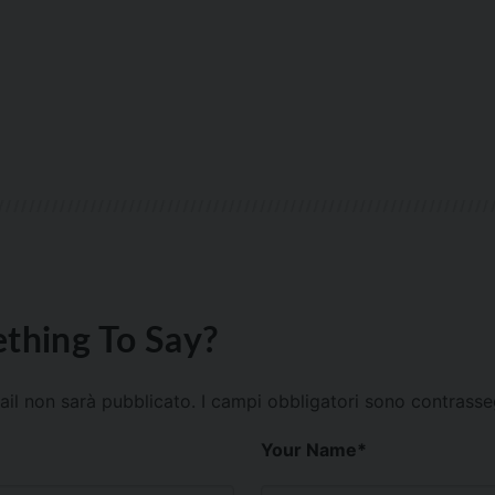
thing To Say?
mail non sarà pubblicato.
I campi obbligatori sono contrass
Your Name
*