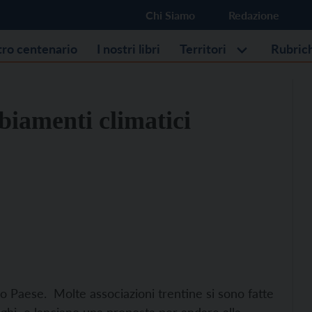
Chi Siamo
Redazione
stro centenario
I nostri libri
Territori
Rubric
biamenti climatici
o Paese. Molte associazioni trentine si sono fatte