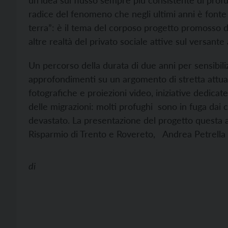
un’idea sul flusso sempre più consistente di prof
radice del fenomeno che negli ultimi anni è fonte d
terra”: è il tema del corposo progetto promosso d
altre realtà del privato sociale attive sul versant
Un percorso della durata di due anni per sensibiliz
approfondimenti su un argomento di stretta attua
fotografiche e proiezioni video, iniziative dedicate
delle migrazioni: molti profughi sono in fuga da
devastato. La presentazione del progetto questa a
Risparmio di Trento e Rovereto, Andrea Petrella
di