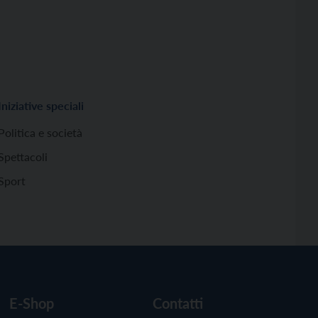
Iniziative speciali
Politica e società
Spettacoli
Sport
E-Shop
Contatti