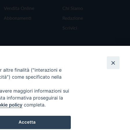
Vendita Online
Chi Siamo
Abbonamenti
Redazione
Scrivici
altre finalità ("interazioni e
cità") come specificato nella
 avere maggiori informazioni sui
sta informativa proseguirai la
kie policy
completa.
Torna all'inizio
Accetta