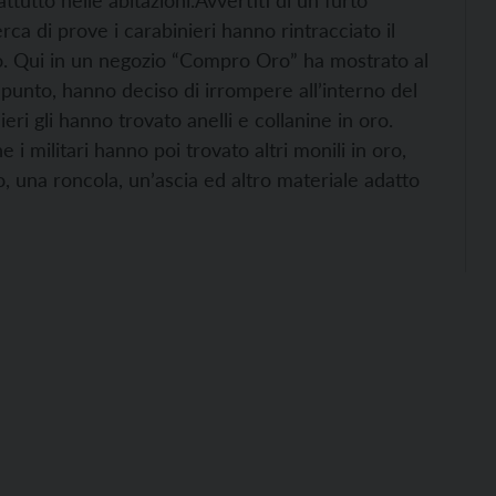
attutto nelle abitazioni.
Avvertiti di un furto
rca di prove i carabinieri hanno rintracciato il
go. Qui in un negozio “Compro Oro” ha mostrato al
 punto, hanno deciso di irrompere all’interno del
ri gli hanno trovato anelli e collanine in oro.
e i militari hanno poi trovato altri monili in oro,
o, una roncola, un’ascia ed altro materiale adatto