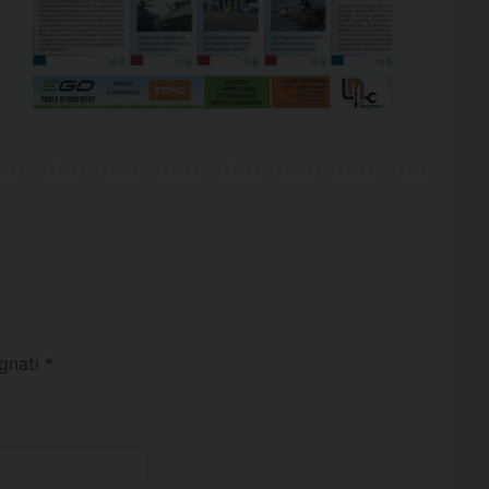
egnati
*