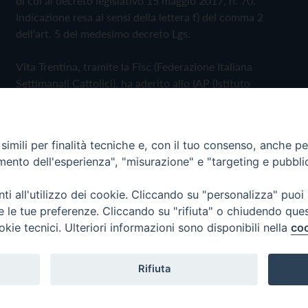
di cui al decreto legislativo 15 maggio 2017, n. 70.
Indicazione resa ai sensi della lettera f) del comma 2
dell'art. 5 del medesimo decreto Lgs.
Vita Trentina, tramite la Fisc (Federazione Italiana
Settimanali Cattolici), ha aderito allo IAP (Istituto
dell'Autodisciplina Pubblicitaria) accettando il Codice di
Autodisciplina della Comunicazione Commerciale
imili per finalità tecniche e, con il tuo consenso, anche per 
Privacy Policy
Cookie Policy
amento dell'esperienza", "misurazione" e "targeting e pubbli
i all'utilizzo dei cookie. Cliccando su "personalizza" puoi
 Trentina Editrice
re le tue preferenze. Cliccando su "rifiuta" o chiudendo que
okie tecnici. Ulteriori informazioni sono disponibili nella
coo
Rifiuta