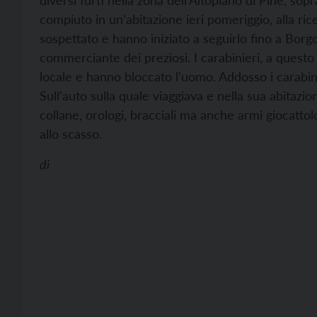
diversi furti nella zona dell’Altopiano di Pinè, sopr
compiuto in un’abitazione ieri pomeriggio, alla rice
sospettato e hanno iniziato a seguirlo fino a Bor
commerciante dei preziosi. I carabinieri, a questo
locale e hanno bloccato l’uomo. Addosso i carabinie
Sull’auto sulla quale viaggiava e nella sua abitazion
collane, orologi, bracciali ma anche armi giocattol
allo scasso.
di