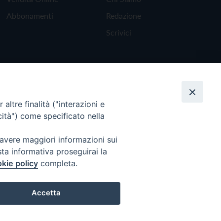
Abbonamenti
Redazione
Scrivici
altre finalità ("interazioni e
cità") come specificato nella
 avere maggiori informazioni sui
sta informativa proseguirai la
kie policy
completa.
Torna all'inizio
Accetta
Preferenze Cookie