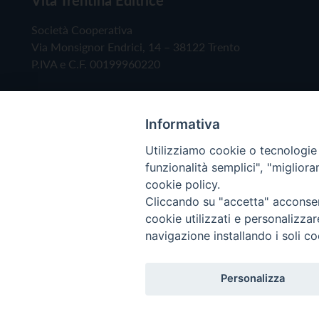
Società Cooperativa
Via Monsignor Endrici, 14 – 38122 Trento
P.IVA e C.F. 00199960220
Informativa
Utilizziamo cookie o tecnologie s
funzionalità semplici", "miglior
cookie policy.
Cliccando su "accetta" acconsent
Copyright © 2019 - Tutti i diritti riservati - Vita
cookie utilizzati e personalizza
navigazione installando i soli co
Privacy Policy
Personalizza