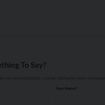
thing To Say?
mail non sarà pubblicato.
I campi obbligatori sono contrass
Your Name
*