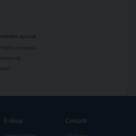
Iniziative speciali
Politica e società
Spettacoli
Sport
E-Shop
Contatti
Vendita Online
Chi Siamo