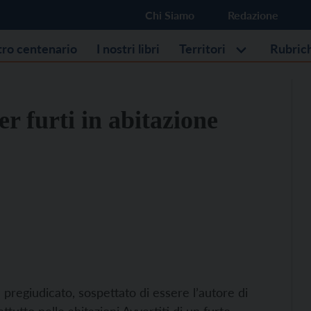
Chi Siamo
Redazione
stro centenario
I nostri libri
Territori
Rubric
er furti in abitazione
pregiudicato, sospettato di essere l’autore di