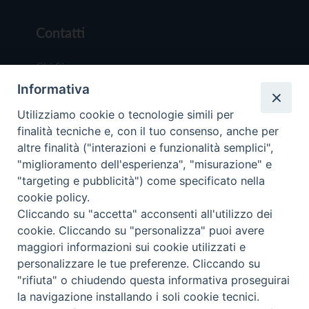
Contatti
Chi Siamo
Informativa
Redazione
Scrivici
Utilizziamo cookie o tecnologie simili per
finalità tecniche e, con il tuo consenso, anche per
altre finalità ("interazioni e funzionalità semplici",
"miglioramento dell'esperienza", "misurazione" e
"targeting e pubblicità") come specificato nella
cookie policy.
Copyright © 2019 - Tutti i diritti riservati - Vit
Cliccando su "accetta" acconsenti all'utilizzo dei
Trentina Editrice
cookie. Cliccando su "personalizza" puoi avere
maggiori informazioni sui cookie utilizzati e
Privacy Policy
personalizzare le tue preferenze. Cliccando su
Torna all'inizi
"rifiuta" o chiudendo questa informativa proseguirai
la navigazione installando i soli cookie tecnici.