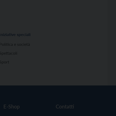
Iniziative speciali
Politica e società
Spettacoli
Sport
E-Shop
Contatti