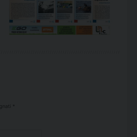
egnati
*