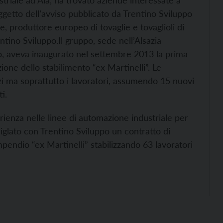
striale ad Ala, ha trovato aziende interessate a
oggetto dell’avviso pubblicato da Trentino Sviluppo
e, produttore europeo di tovaglie e tovaglioli di
ntino Sviluppo.
Il gruppo, sede nell’Alsazia
uro, aveva inaugurato nel settembre 2013 la prima
ione dello stabilimento “ex Martinelli”. Le
i ma soprattutto i lavoratori, assumendo 15 nuovi
i.
enza nelle linee di automazione industriale per
siglato con Trentino Sviluppo un contratto di
pendio “ex Martinelli” stabilizzando 63 lavoratori