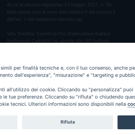
di cui al decreto legislativo 15 maggio 2017, n. 70.
Indicazione resa ai sensi della lettera f) del comma 2
dell'art. 5 del medesimo decreto Lgs.
Vita Trentina, tramite la Fisc (Federazione Italiana
Settimanali Cattolici), ha aderito allo IAP (Istituto
dell'Autodisciplina Pubblicitaria) accettando il Codice di
Autodisciplina della Comunicazione Commerciale
imili per finalità tecniche e, con il tuo consenso, anche per 
Privacy Policy
Cookie Policy
amento dell'esperienza", "misurazione" e "targeting e pubbli
i all'utilizzo dei cookie. Cliccando su "personalizza" puoi
 Trentina Editrice
re le tue preferenze. Cliccando su "rifiuta" o chiudendo que
okie tecnici. Ulteriori informazioni sono disponibili nella
coo
Rifiuta