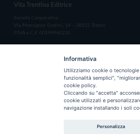
Vita Trentina Editrice
Società Cooperativa
Via Monsignor Endrici, 14 – 38122 Trento
P.IVA e C.F. 00199960220
Informativa
Utilizziamo cookie o tecnologie s
funzionalità semplici", "miglior
cookie policy.
Cliccando su "accetta" acconsent
Copyright © 2019 - Tutti i diritti riservati - Vita
cookie utilizzati e personalizza
navigazione installando i soli co
Privacy Policy
Personalizza