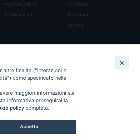
Vendita Online
Chi Siamo
Abbonamenti
Redazione
Scrivici
altre finalità ("interazioni e
cità") come specificato nella
 avere maggiori informazioni sui
sta informativa proseguirai la
kie policy
completa.
Torna all'inizio
Accetta