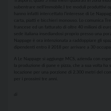
Trasporti, quasi 5 mila metri quadrati in zona indu
subentrare nell’immobile.
I tre moduli produttivi 
hanno infatti intercettato l’interesse di Le Nappag
carta, piatti e bicchieri monouso. Lo comunica Tre
francese ed un fatturato di oltre 40 milioni di e
sede italiana insediandosi proprio presso una porz
Nappage è ora intenzionata a raddoppiare gli spaz
dipendenti entro il 2018 per arrivare a 30 occupat
A Le Nappage si aggiunge MCS, azienda con esperi
la produzione di pane e pizza, che a sua volta ha 
locazione per una porzione di 2.300 metri del com
per i prossimi tre anni.
di