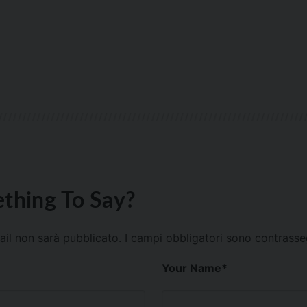
thing To Say?
mail non sarà pubblicato.
I campi obbligatori sono contrass
Your Name
*