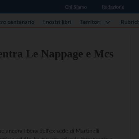
Chi Siamo
Redazione
stro centenario
I nostri libri
Territori
Rubric
ubentra Le Nappage e Mcs
 ancora libera dell’ex sede di Martinelli