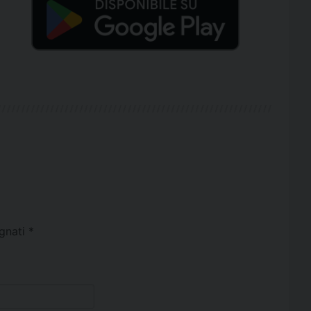
egnati
*