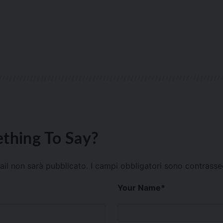
thing To Say?
mail non sarà pubblicato.
I campi obbligatori sono contrass
Your Name
*