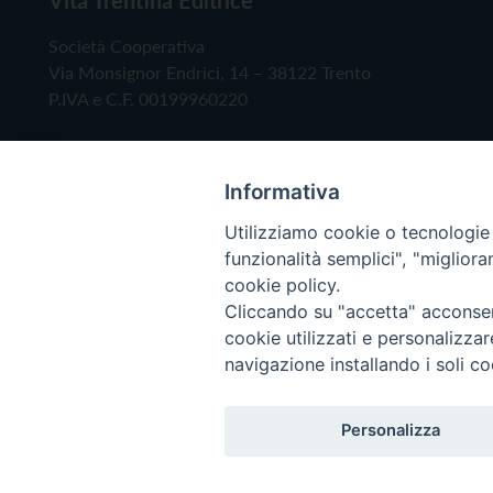
Società Cooperativa
Via Monsignor Endrici, 14 – 38122 Trento
P.IVA e C.F. 00199960220
Informativa
Utilizziamo cookie o tecnologie s
funzionalità semplici", "miglior
cookie policy.
Cliccando su "accetta" acconsent
Copyright © 2019 - Tutti i diritti riservati - Vita
cookie utilizzati e personalizza
navigazione installando i soli co
Privacy Policy
Personalizza