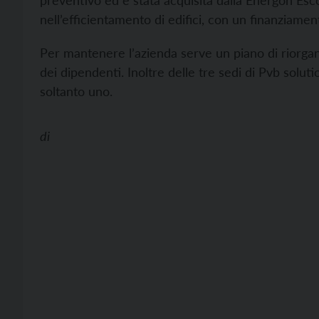
preventivo ed è stata acquisita dalla Energon Esco
nell’efficientamento di edifici, con un finanziament
Per mantenere l’azienda serve un piano di riorgan
dei dipendenti. Inoltre delle tre sedi di Pvb solut
soltanto uno.
di