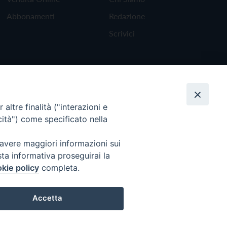
Abbonamenti
Redazione
Scrivici
altre finalità ("interazioni e
cità") come specificato nella
 avere maggiori informazioni sui
sta informativa proseguirai la
kie policy
completa.
Torna all'inizio
Accetta
Preferenze Cookie