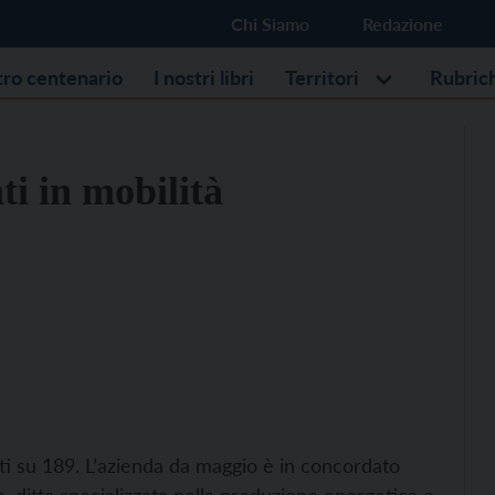
Chi Siamo
Redazione
stro centenario
I nostri libri
Territori
Rubric
ti in mobilità
ti su 189. L’azienda da maggio è in concordato