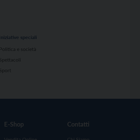
Iniziative speciali
Politica e società
Spettacoli
Sport
E-Shop
Contatti
Vendita Online
Chi Siamo