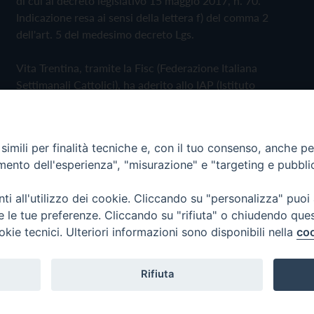
di cui al decreto legislativo 15 maggio 2017, n. 70.
Indicazione resa ai sensi della lettera f) del comma 2
dell'art. 5 del medesimo decreto Lgs.
Vita Trentina, tramite la Fisc (Federazione Italiana
Settimanali Cattolici), ha aderito allo IAP (Istituto
dell'Autodisciplina Pubblicitaria) accettando il Codice di
Autodisciplina della Comunicazione Commerciale
imili per finalità tecniche e, con il tuo consenso, anche per 
Privacy Policy
Cookie Policy
amento dell'esperienza", "misurazione" e "targeting e pubbli
i all'utilizzo dei cookie. Cliccando su "personalizza" puoi
 Trentina Editrice
re le tue preferenze. Cliccando su "rifiuta" o chiudendo que
okie tecnici. Ulteriori informazioni sono disponibili nella
coo
Rifiuta