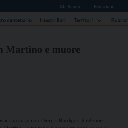
Chi Siamo
Redazione
stro centenario
I nostri libri
Territori
Rubric
an Martino e muore
nsacqua la salma di Sergio Bordigon, il 64enne