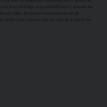
San Martino. La tragedia è avvenuta poco prima di
 sul Sass d’Ortiga, a quota2600 metri, quando ha
o sul colpo. Sul posto sono intervenuti gli
no. Sotto choc l’amico che era con lui e che lo ha