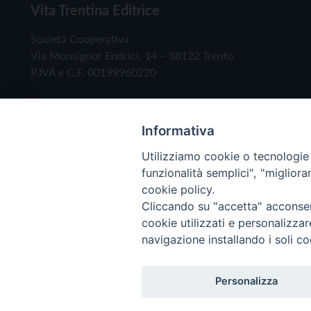
Vita Trentina Editrice
Società Cooperativa
Via Monsignor Endrici, 14 – 38122 Trento
P.IVA e C.F. 00199960220
Informativa
Utilizziamo cookie o tecnologie s
funzionalità semplici", "miglior
cookie policy.
Cliccando su "accetta" acconsent
Copyright © 2019 - Tutti i diritti riservati - Vita
cookie utilizzati e personalizza
navigazione installando i soli co
Privacy Policy
Personalizza