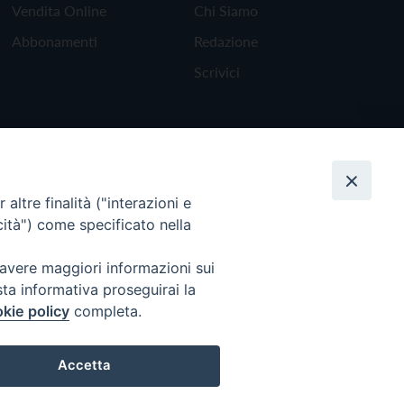
Vendita Online
Chi Siamo
Abbonamenti
Redazione
Scrivici
altre finalità ("interazioni e
cità") come specificato nella
 avere maggiori informazioni sui
sta informativa proseguirai la
kie policy
completa.
Torna all'inizio
Accetta