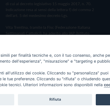
di cui al decreto legislativo 15 maggio 2017, n. 70.
Indicazione resa ai sensi della lettera f) del comma 2
dell'art. 5 del medesimo decreto Lgs.
Vita Trentina, tramite la Fisc (Federazione Italiana
Settimanali Cattolici), ha aderito allo IAP (Istituto
dell'Autodisciplina Pubblicitaria) accettando il Codice di
Autodisciplina della Comunicazione Commerciale
imili per finalità tecniche e, con il tuo consenso, anche per 
Privacy Policy
Cookie Policy
amento dell'esperienza", "misurazione" e "targeting e pubbli
i all'utilizzo dei cookie. Cliccando su "personalizza" puoi
 Trentina Editrice
re le tue preferenze. Cliccando su "rifiuta" o chiudendo que
okie tecnici. Ulteriori informazioni sono disponibili nella
coo
Rifiuta