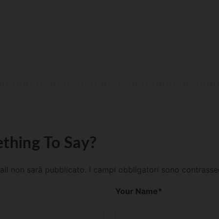
thing To Say?
mail non sarà pubblicato.
I campi obbligatori sono contrass
Your Name
*