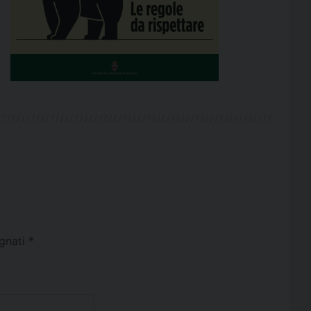
egnati
*