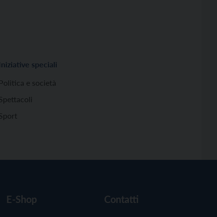
Iniziative speciali
Politica e società
Spettacoli
Sport
E-Shop
Contatti