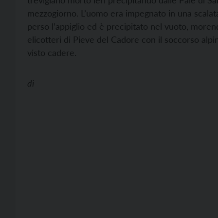
trevigiano morto ieri precipitando dalle Pale di 
mezzogiorno. L’uomo era impegnato in una scalata
perso l’appiglio ed è precipitato nel vuoto, morend
elicotteri di Pieve del Cadore con il soccorso alpi
visto cadere.
di