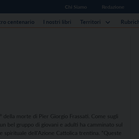
Chi Siamo
Redazione
stro centenario
I nostri libri
Territori
Rubric
° della morte di Pier Giorgio Frassati. Come sugli
ne, un bel gruppo di giovani e adulti ha camminato sul
e spirituale dell'Azione Cattolica trentina. “Queste