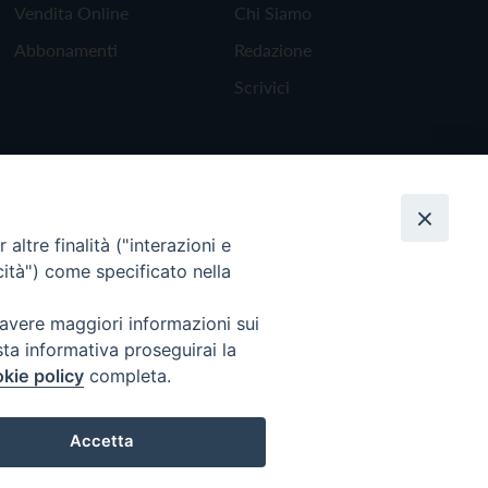
Vendita Online
Chi Siamo
Abbonamenti
Redazione
Scrivici
altre finalità ("interazioni e
cità") come specificato nella
 avere maggiori informazioni sui
sta informativa proseguirai la
kie policy
completa.
Torna all'inizio
Accetta