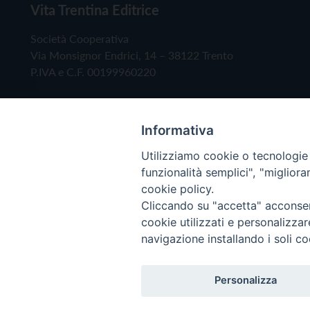
Vita Trentina Editrice
Società Cooperativa
Via Monsignor Endrici, 14 – 38122 Trento
P.IVA e C.F. 00199960220
Informativa
Utilizziamo cookie o tecnologie s
funzionalità semplici", "miglior
cookie policy.
Cliccando su "accetta" acconsent
Copyright © 2019 - Tutti i diritti riservati - Vita
cookie utilizzati e personalizza
navigazione installando i soli co
Privacy Policy
Personalizza