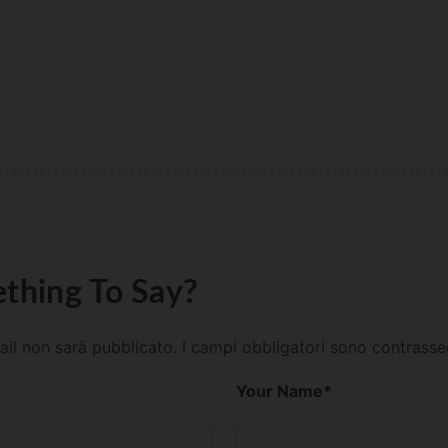
thing To Say?
mail non sarà pubblicato.
I campi obbligatori sono contrass
Your Name
*