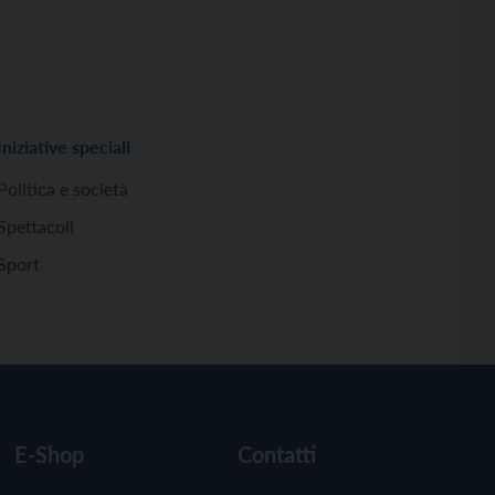
Iniziative speciali
Politica e società
Spettacoli
Sport
E-Shop
Contatti