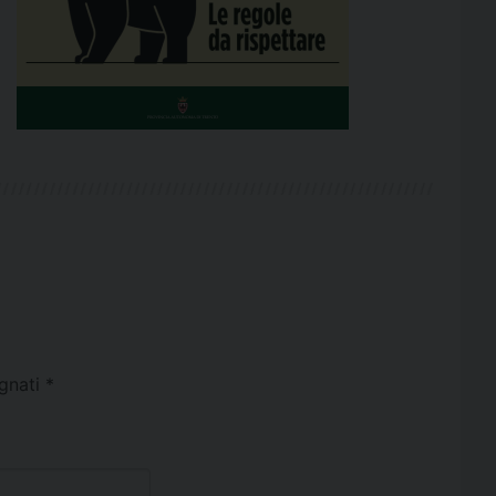
egnati
*