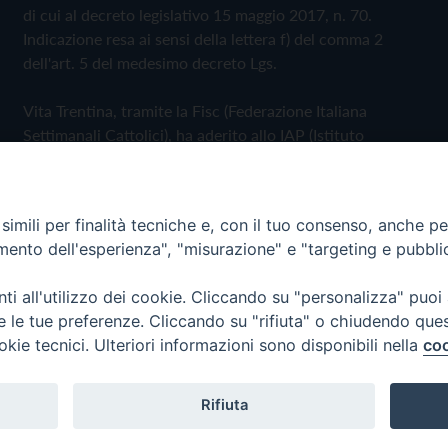
di cui al decreto legislativo 15 maggio 2017, n. 70.
Indicazione resa ai sensi della lettera f) del comma 2
dell'art. 5 del medesimo decreto Lgs.
Vita Trentina, tramite la Fisc (Federazione Italiana
Settimanali Cattolici), ha aderito allo IAP (Istituto
dell'Autodisciplina Pubblicitaria) accettando il Codice di
Autodisciplina della Comunicazione Commerciale
imili per finalità tecniche e, con il tuo consenso, anche per 
Privacy Policy
Cookie Policy
amento dell'esperienza", "misurazione" e "targeting e pubbli
i all'utilizzo dei cookie. Cliccando su "personalizza" puoi
 Trentina Editrice
re le tue preferenze. Cliccando su "rifiuta" o chiudendo que
okie tecnici. Ulteriori informazioni sono disponibili nella
coo
Rifiuta