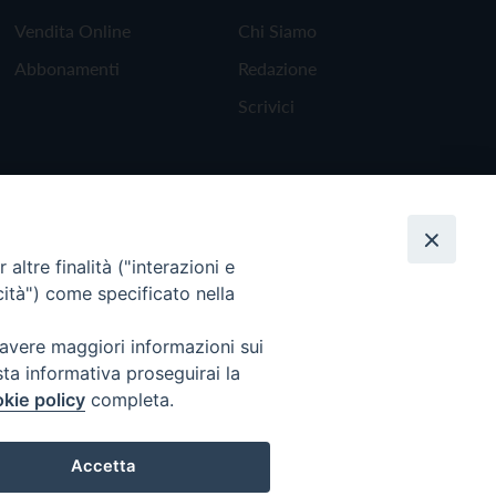
Vendita Online
Chi Siamo
Abbonamenti
Redazione
Scrivici
altre finalità ("interazioni e
cità") come specificato nella
 avere maggiori informazioni sui
sta informativa proseguirai la
kie policy
completa.
Torna all'inizio
Accetta