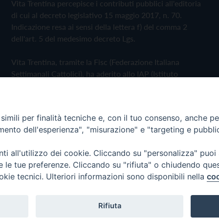
Vita Trentina percepisce i contributi pubblici all'editoria
di cui al decreto legislativo 15 maggio 2017, n. 70.
Indicazione resa ai sensi della lettera f) del comma 2
dell'art. 5 del medesimo decreto Lgs.
Vita Trentina, tramite la Fisc (Federazione Italiana
Settimanali Cattolici), ha aderito allo IAP (Istituto
dell'Autodisciplina Pubblicitaria) accettando il Codice di
Autodisciplina della Comunicazione Commerciale
imili per finalità tecniche e, con il tuo consenso, anche per 
Privacy Policy
Cookie Policy
amento dell'esperienza", "misurazione" e "targeting e pubbli
i all'utilizzo dei cookie. Cliccando su "personalizza" puoi
 Trentina Editrice
re le tue preferenze. Cliccando su "rifiuta" o chiudendo que
okie tecnici. Ulteriori informazioni sono disponibili nella
coo
Rifiuta