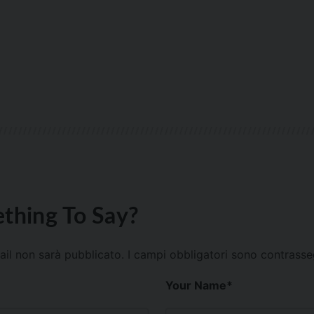
thing To Say?
mail non sarà pubblicato.
I campi obbligatori sono contrass
Your Name
*