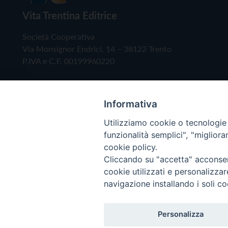
Vita Trentina Editrice
Società Cooperativa
Via Monsignor Endrici, 14 – 38122 Trento
P.IVA e C.F. 00199960220
Informativa
Utilizziamo cookie o tecnologie s
funzionalità semplici", "miglior
cookie policy.
Cliccando su "accetta" acconsent
Copyright © 2019 - Tutti i diritti riservati - Vita
cookie utilizzati e personalizza
navigazione installando i soli co
Privacy Policy
Personalizza