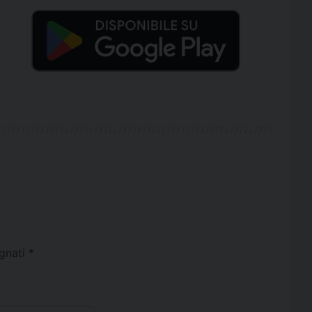
egnati
*