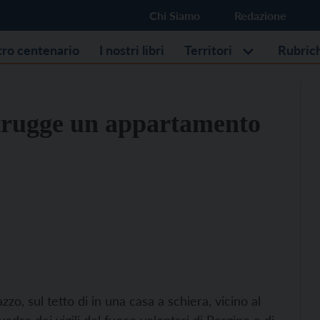
Chi Siamo
Redazione
stro centenario
I nostri libri
Territori
Rubric
strugge un appartamento
o, sul tetto di in una casa a schiera, vicino al