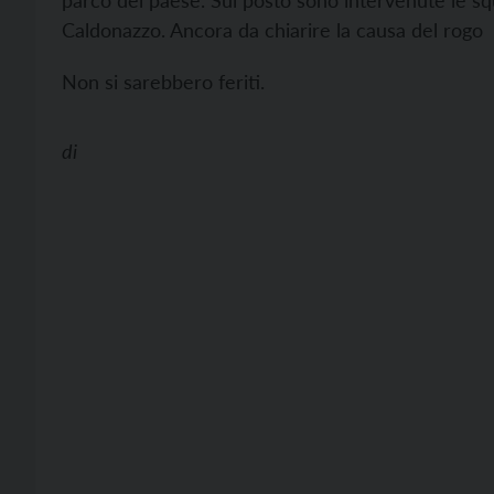
parco del paese. Sul posto sono intervenute le squa
Caldonazzo. Ancora da chiarire la causa del rogo
Non si sarebbero feriti.
di