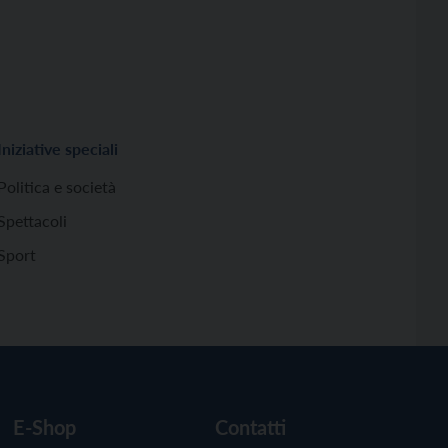
Iniziative speciali
Politica e società
Spettacoli
Sport
E-Shop
Contatti