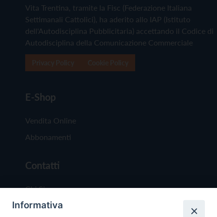
Vita Trentina, tramite la Fisc (Federazione Italiana
Settimanali Cattolici), ha aderito allo IAP (Istituto
dell'Autodisciplina Pubblicitaria) accettando il Codice di
Autodisciplina della Comunicazione Commerciale
Privacy Policy
Cookie Policy
E-Shop
Vendita Online
Abbonamenti
Contatti
Chi Siamo
Informativa
Redazione