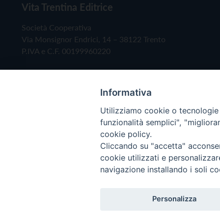
Vita Trentina Editrice
Società Cooperativa
Via Monsignor Endrici, 14 – 38122 Trento
P.IVA e C.F. 00199960220
Informativa
Utilizziamo cookie o tecnologie s
funzionalità semplici", "miglior
cookie policy.
Cliccando su "accetta" acconsent
Copyright © 2019 - Tutti i diritti riservati - Vita
cookie utilizzati e personalizza
navigazione installando i soli co
Privacy Policy
Personalizza