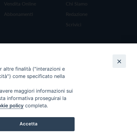
Vendita Online
Chi Siamo
Abbonamenti
Redazione
Scrivici
altre finalità ("interazioni e
cità") come specificato nella
 avere maggiori informazioni sui
sta informativa proseguirai la
kie policy
completa.
Torna all'inizio
Accetta