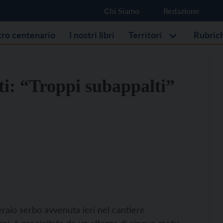
Chi Siamo
Redazione
stro centenario
I nostri libri
Territori
Rubric
ti: “Troppi subappalti”
peraio serbo avvenuta ieri nel cantiere