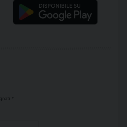
egnati
*