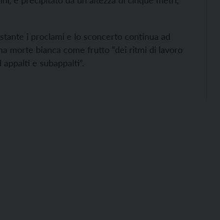
ni, è precipitato da un altezza di cinque metri,
stante i proclami e lo sconcerto continua ad
ima morte bianca come frutto “dei ritmi di lavoro
 appalti e subappalti”.