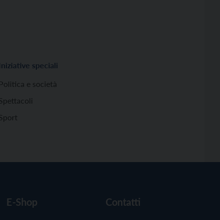
Iniziative speciali
Politica e società
Spettacoli
Sport
E-Shop
Contatti