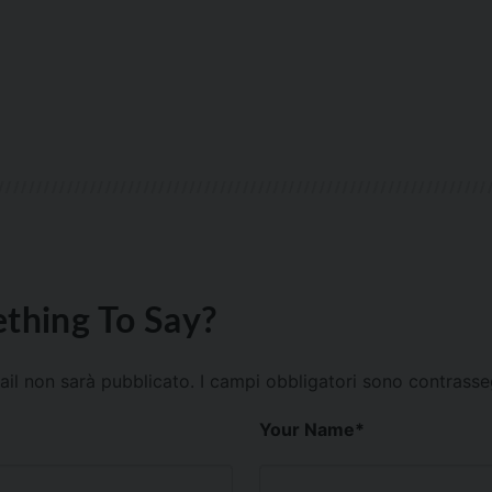
thing To Say?
mail non sarà pubblicato.
I campi obbligatori sono contrass
Your Name
*