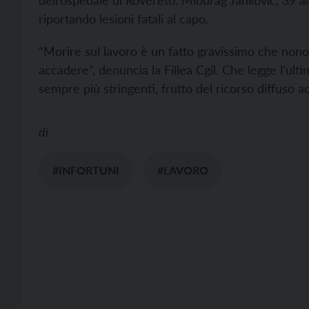
dell’ospedale di Rovereto. Miodrag Jankovic, 39 an
riportando lesioni fatali al capo.
“Morire sul lavoro è un fatto gravissimo che nono
accadere”, denuncia la Fillea Cgil. Che legge l’ult
sempre più stringenti, frutto del ricorso diffuso ad
di
#INFORTUNI
#LAVORO