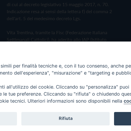
di cui al decreto legislativo 15 maggio 2017, n. 70.
Indicazione resa ai sensi della lettera f) del comma 2
dell'art. 5 del medesimo decreto Lgs.
Vita Trentina, tramite la Fisc (Federazione Italiana
Settimanali Cattolici), ha aderito allo IAP (Istituto
dell'Autodisciplina Pubblicitaria) accettando il Codice di
Autodisciplina della Comunicazione Commerciale
imili per finalità tecniche e, con il tuo consenso, anche per 
Privacy Policy
Cookie Policy
amento dell'esperienza", "misurazione" e "targeting e pubbli
i all'utilizzo dei cookie. Cliccando su "personalizza" puoi
 Trentina Editrice
re le tue preferenze. Cliccando su "rifiuta" o chiudendo que
okie tecnici. Ulteriori informazioni sono disponibili nella
coo
Rifiuta