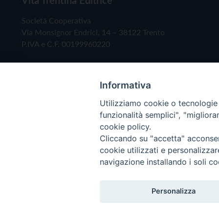
Società Cooperativa
Via Monsignor Endrici, 14 – 38122 Trento
P.IVA e C.F. 00199960220
Informativa
Utilizziamo cookie o tecnologie s
funzionalità semplici", "miglior
cookie policy.
Cliccando su "accetta" acconsent
Copyright © 2019 - Tutti i diritti riservati - Vita
cookie utilizzati e personalizza
navigazione installando i soli co
Privacy Policy
Personalizza