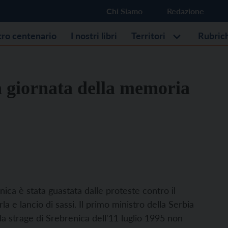
Chi Siamo
Redazione
stro centenario
I nostri libri
Territori
Rubric
a giornata della memoria
ica è stata guastata dalle proteste contro il
a e lancio di sassi. Il primo ministro della Serbia
lla strage di Srebrenica dell'11 luglio 1995 non