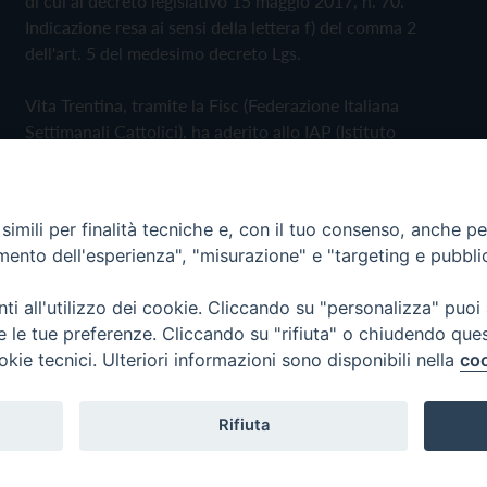
di cui al decreto legislativo 15 maggio 2017, n. 70.
Indicazione resa ai sensi della lettera f) del comma 2
dell'art. 5 del medesimo decreto Lgs.
Vita Trentina, tramite la Fisc (Federazione Italiana
Settimanali Cattolici), ha aderito allo IAP (Istituto
dell'Autodisciplina Pubblicitaria) accettando il Codice di
Autodisciplina della Comunicazione Commerciale
imili per finalità tecniche e, con il tuo consenso, anche per 
Privacy Policy
Cookie Policy
amento dell'esperienza", "misurazione" e "targeting e pubbli
i all'utilizzo dei cookie. Cliccando su "personalizza" puoi
 Trentina Editrice
re le tue preferenze. Cliccando su "rifiuta" o chiudendo que
okie tecnici. Ulteriori informazioni sono disponibili nella
coo
Rifiuta