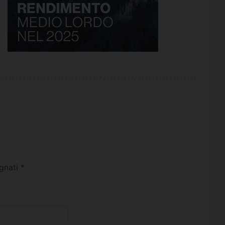
egnati
*