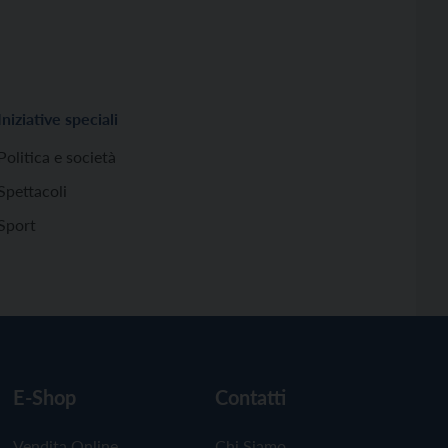
Iniziative speciali
Politica e società
Spettacoli
Sport
E-Shop
Contatti
Vendita Online
Chi Siamo