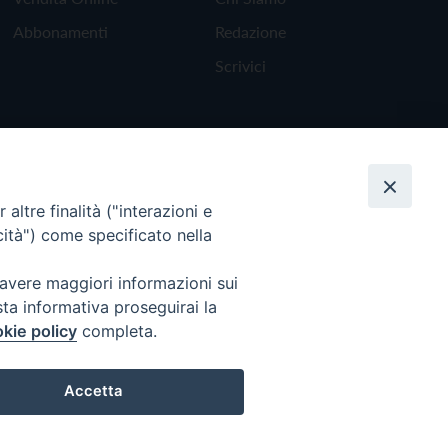
Abbonamenti
Redazione
Scrivici
altre finalità ("interazioni e
cità") come specificato nella
 avere maggiori informazioni sui
sta informativa proseguirai la
kie policy
completa.
Torna all'inizio
Accetta
Preferenze Cookie