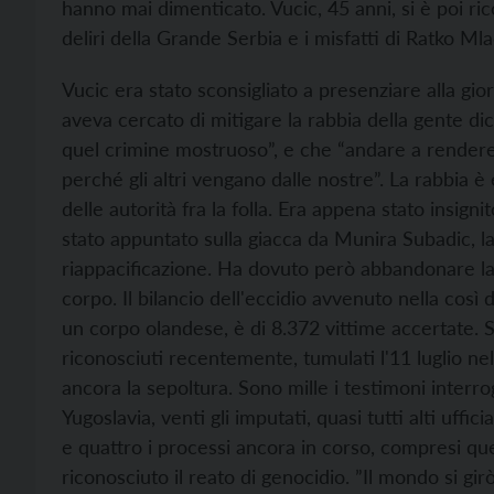
hanno mai dimenticato. Vucic, 45 anni, si è poi ri
deliri della Grande Serbia e i misfatti di Ratko Mlad
Vucic era stato sconsigliato a presenziare alla gio
aveva cercato di mitigare la rabbia della gente di
quel crimine mostruoso”, e che “andare a rendere 
perché gli altri vengano dalle nostre”. La rabbia 
delle autorità fra la folla. Era appena stato insignit
stato appuntato sulla giacca da Munira Subadic, la
riappacificazione. Ha dovuto però abbandonare la p
corpo. Il bilancio dell'eccidio avvenuto nella così
un corpo olandese, è di 8.372 vittime accertate. So
riconosciuti recentemente, tumulati l'11 luglio n
ancora la sepoltura. Sono mille i testimoni interrog
Yugoslavia, venti gli imputati, quasi tutti alti uffic
e quattro i processi ancora in corso, compresi quel
riconosciuto il reato di genocidio. ”Il mondo si gir