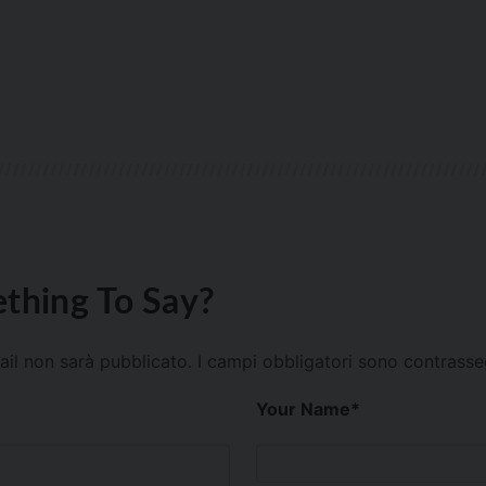
thing To Say?
mail non sarà pubblicato.
I campi obbligatori sono contrass
Your Name
*