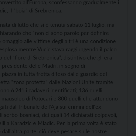
convertito all'Europa, sconfessando gradualmente i
ic, il “boia” di Srebrenica.
rnata di lutto che si è tenuta sabato 11 luglio, ma
chiarando che “non ci sono parole per definire
omaggio alle vittime degli altri è una condizione
è esplosa mentre Vucic stava raggiungendo il palco
o del “fiore di Srebrenica”, distintivo che gli era
 presidente delle Madri, in segno di
iazza in tutta fretta difeso dalle guardie del
 detta “zona protetta” dalle Nazioni Unite tramite
no 6.241 i cadaveri identificati; 136 quelli
el mausoleo di Potocari e 800 quelli che attendono
ati dal Tribunale dell'Aja sui crimini dell'ex
iali serbo-bosniaci, dei quali 14 dichiarati colpevoli,
li a Karadzic e Mladic. Per la prima volta è stato
ò dall'altra parte, ciò deve pesare sulle nostre