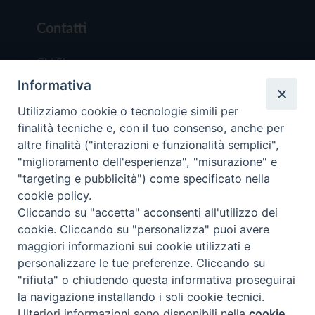
Contatti
Chi Siamo
Informativa
Redazione
Scrivici
Utilizziamo cookie o tecnologie simili per
finalità tecniche e, con il tuo consenso, anche per
altre finalità ("interazioni e funzionalità semplici",
"miglioramento dell'esperienza", "misurazione" e
"targeting e pubblicità") come specificato nella
cookie policy.
Copyright © 2019 - Tutti i diritti riservati - Vit
Cliccando su "accetta" acconsenti all'utilizzo dei
Trentina Editrice
cookie. Cliccando su "personalizza" puoi avere
maggiori informazioni sui cookie utilizzati e
Privacy Policy
personalizzare le tue preferenze. Cliccando su
Torna all'inizi
"rifiuta" o chiudendo questa informativa proseguirai
la navigazione installando i soli cookie tecnici.
Ulteriori informazioni sono disponibili nella
cookie