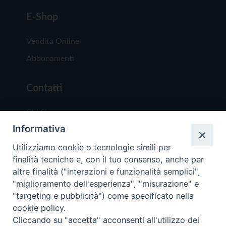
E-Shop
Vendita Online
Abbonamenti
Contatti
Chi Siamo
Informativa
Redazione
Scrivici
Utilizziamo cookie o tecnologie simili per
finalità tecniche e, con il tuo consenso, anche per
altre finalità ("interazioni e funzionalità semplici",
"miglioramento dell'esperienza", "misurazione" e
"targeting e pubblicità") come specificato nella
cookie policy.
Copyright © 2019 - Tutti i diritti riservati - Vit
Cliccando su "accetta" acconsenti all'utilizzo dei
Trentina Editrice