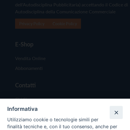
dell'Autodisciplina Pubblicitaria) accettando il Codice di
Autodisciplina della Comunicazione Commerciale
Privacy Policy
Cookie Policy
E-Shop
Vendita Online
Abbonamenti
Contatti
Chi Siamo
Informativa
Redazione
Scrivici
Utilizziamo cookie o tecnologie simili per
finalità tecniche e, con il tuo consenso, anche per