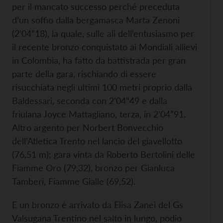
per il mancato successo perché preceduta
d’un soffio dalla bergamasca Marta Zenoni
(2’04”18), la quale, sulle ali dell’entusiasmo per
il recente bronzo conquistato ai Mondiali allievi
in Colombia, ha fatto da battistrada per gran
parte della gara, rischiando di essere
risucchiata negli ultimi 100 metri proprio dalla
Baldessari, seconda con 2’04”49 e dalla
friulana Joyce Mattagliano, terza, in 2’04”91.
Altro argento per Norbert Bonvecchio
dell’Atletica Trento nel lancio del giavellotto
(76,51 m); gara vinta da Roberto Bertolini delle
Fiamme Oro (79,32), bronzo per Gianluca
Tamberi, Fiamme Gialle (69,52).
E un bronzo è arrivato da Elisa Zanei del Gs
Valsugana Trentino nel salto in lungo, podio