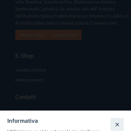
Vita Trentina, tramite la Fisc (Federazione Italiana
Settimanali Cattolici), ha aderito allo IAP (Istituto
dell'Autodisciplina Pubblicitaria) accettando il Codice di
Autodisciplina della Comunicazione Commerciale
Privacy Policy
Cookie Policy
E-Shop
Vendita Online
Abbonamenti
Contatti
Chi Siamo
Informativa
Redazione
Scrivici