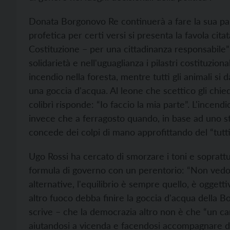
Donata Borgonovo Re continuerà a fare la sua par
profetica per certi versi si presenta la favola citat
Costituzione – per una cittadinanza responsabile”
solidarietà e nell'uguaglianza i pilastri costituzion
incendio nella foresta, mentre tutti gli animali si 
una goccia d'acqua. Al leone che scettico gli chie
colibrì risponde: “Io faccio la mia parte”. L'incend
invece che a ferragosto quando, in base ad uno ste
concede dei colpi di mano approfittando del “tutti
Ugo Rossi ha cercato di smorzare i toni e soprattut
formula di governo con un perentorio: “Non ved
alternative, l'equilibrio è sempre quello, è oggetti
altro fuoco debba finire la goccia d'acqua della 
scrive – che la democrazia altro non è che “un c
aiutandosi a vicenda e facendosi accompagnare dal