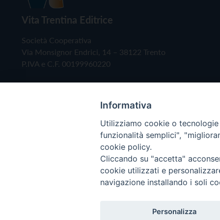
Vita Trentina Editrice
Società Cooperativa
Via Monsignor Endrici, 14 – 38122 Trento
P.IVA e C.F. 00199960220
Informativa
Utilizziamo cookie o tecnologie s
funzionalità semplici", "miglior
cookie policy.
Cliccando su "accetta" acconsent
Copyright © 2019 - Tutti i diritti riservati - Vita
cookie utilizzati e personalizza
navigazione installando i soli co
Privacy Policy
Personalizza