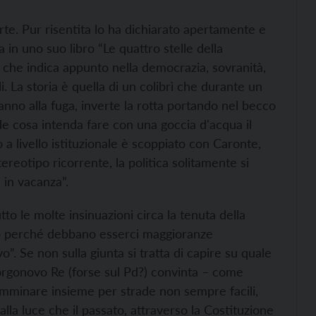
te. Pur risentita lo ha dichiarato apertamente e
a in uno suo libro “Le quattro stelle della
 che indica appunto nella democrazia, sovranità,
ali. La storia è quella di un colibrì che durante un
danno alla fuga, inverte la rotta portando nel becco
de cosa intenda fare con una goccia d'acqua il
io a livello istituzionale è scoppiato con Caronte,
reotipo ricorrente, la politica solitamente si
 in vacanza”.
to le molte insinuazioni circa la tenuta della
o perché debbano esserci maggioranze
vo”. Se non sulla giunta si tratta di capire su quale
Borgonovo Re (forse sul Pd?) convinta – come
amminare insieme per strade non sempre facili,
la luce che il passato, attraverso la Costituzione