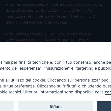
Vita Trentina percepisce i contributi pubblici all'editoria
di cui al decreto legislativo 15 maggio 2017, n. 70.
Indicazione resa ai sensi della lettera f) del comma 2
dell'art. 5 del medesimo decreto Lgs.
Vita Trentina, tramite la Fisc (Federazione Italiana
Settimanali Cattolici), ha aderito allo IAP (Istituto
dell'Autodisciplina Pubblicitaria) accettando il Codice di
Autodisciplina della Comunicazione Commerciale
imili per finalità tecniche e, con il tuo consenso, anche per 
Privacy Policy
Cookie Policy
amento dell'esperienza", "misurazione" e "targeting e pubbli
i all'utilizzo dei cookie. Cliccando su "personalizza" puoi
 Trentina Editrice
re le tue preferenze. Cliccando su "rifiuta" o chiudendo que
okie tecnici. Ulteriori informazioni sono disponibili nella
coo
Rifiuta