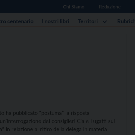
Chi Siamo
Redazione
stro centenario
I nostri libri
Territori
Rubric
ento ha pubblicato “postuma” la risposta
n'interrogazione dei consiglieri Cia e Fugatti sul
in relazione al ritiro della delega in materia