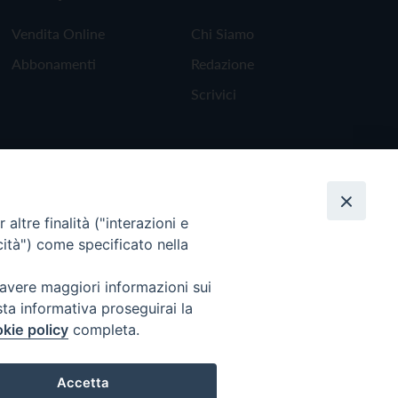
Vendita Online
Chi Siamo
Abbonamenti
Redazione
Scrivici
altre finalità ("interazioni e
cità") come specificato nella
 avere maggiori informazioni sui
sta informativa proseguirai la
kie policy
completa.
Torna all'inizio
Accetta