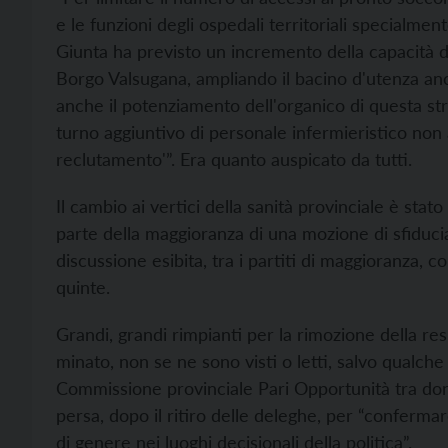
e le funzioni degli ospedali territoriali specialment
Giunta ha previsto un incremento della capacità d
Borgo Valsugana, ampliando il bacino d'utenza a
anche il potenziamento dell'organico di questa st
turno aggiuntivo di personale infermieristico no
reclutamento'”. Era quanto auspicato da tutti.
Il cambio ai vertici della sanità provinciale è sta
parte della maggioranza di una mozione di sfiducia
discussione esibita, tra i partiti di maggioranza,
quinte.
Grandi, grandi rimpianti per la rimozione della re
minato, non se ne sono visti o letti, salvo qualche 
Commissione provinciale Pari Opportunità tra do
persa, dopo il ritiro delle deleghe, per “conferm
di genere nei luoghi decisionali della politica”.