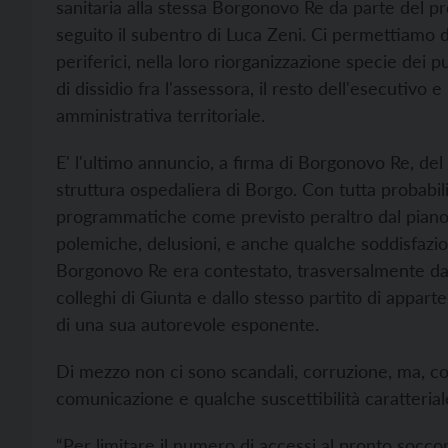
sanitaria alla stessa Borgonovo Re da parte del pr
seguito il subentro di Luca Zeni. Ci permettiamo di
periferici, nella loro riorganizzazione specie dei
di dissidio fra l'assessora, il resto dell'esecutivo
amministrativa territoriale.
E' l'ultimo annuncio, a firma di Borgonovo Re, del
struttura ospedaliera di Borgo. Con tutta probabil
programmatiche come previsto peraltro dal piano d
polemiche, delusioni, e anche qualche soddisfazio
Borgonovo Re era contestato, trasversalmente da 
colleghi di Giunta e dallo stesso partito di apparte
di una sua autorevole esponente.
Di mezzo non ci sono scandali, corruzione, ma, com
comunicazione e qualche suscettibilità caratterial
“Per limitare il numero di accessi al pronto soccor