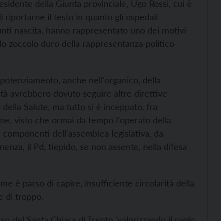
esidente della Giunta provinciale, Ugo Rossi, cui è
 riportarne il testo in quanto gli ospedali
 punti nascita, hanno rappresentato uno dei motivi
 e lo zoccolo duro della rappresentanza politico-
 potenziamento, anche nell'organico, della
ità avrebbero dovuto seguire altre direttive
ella Salute, ma tutto si è inceppato, fra
ne, visto che ormai da tempo l'operato della
componenti dell'assemblea legislativa, da
nenza, il Pd, tiepido, se non assente, nella difesa
e è parso di capire, insufficiente circolarità della
e di troppo.
so del Santa Chiara di Trento 'valorizzando il ruolo