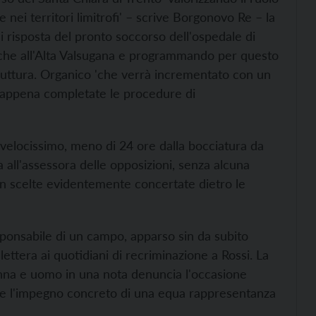
e nei territori limitrofi' – scrive Borgonovo Re – la
i risposta del pronto soccorso dell'ospedale di
nche all'Alta Valsugana e programmando per questo
ruttura. Organico 'che verrà incrementato con un
n appena completate le procedure di
to velocissimo, meno di 24 ore dalla bocciatura da
 all'assessora delle opposizioni, senza alcuna
 con scelte evidentemente concertate dietro le
sponsabile di un campo, apparso sin da subito
lettera ai quotidiani di recriminazione a Rossi. La
nna e uomo in una nota denuncia l'occasione
are l'impegno concreto di una equa rappresentanza