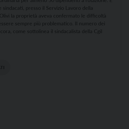
traordinaria per almeno 50 dipendenti a rotazione. E’
e sindacati, presso il Servizio Lavoro della
 Olivi la proprietà aveva confermato le difficoltà
a essere sempre più problematico.
Il numero dei
ra, come sottolinea il sindacalista della Cgil
TI