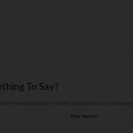
thing To Say?
mail non sarà pubblicato.
I campi obbligatori sono contrass
Your Name
*