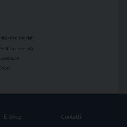
Iniziative speciali
Politica e società
Spettacoli
Sport
E-Shop
Contatti