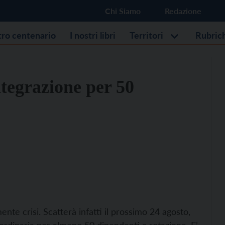
Chi Siamo
Redazione
stro centenario
I nostri libri
Territori
Rubric
ntegrazione per 50
nte crisi. Scatterà infatti il prossimo 24 agosto,