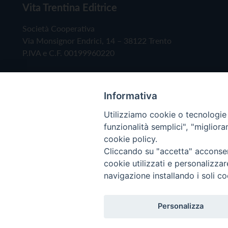
Vita Trentina Editrice
Società Cooperativa
Via Monsignor Endrici, 14 – 38122 Trento
P.IVA e C.F. 00199960220
Informativa
Utilizziamo cookie o tecnologie s
funzionalità semplici", "miglior
cookie policy.
Cliccando su "accetta" acconsent
Copyright © 2019 - Tutti i diritti riservati - Vita
cookie utilizzati e personalizza
navigazione installando i soli co
Privacy Policy
Personalizza