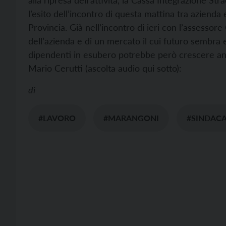
alla ripresa dell’attività, la Cassa Integrazione S
l’esito dell’incontro di questa mattina tra azienda 
Provincia.
Già nell’incontro di ieri con l’assessore
dell’azienda e di un mercato il cui futuro sembr
dipendenti in esubero potrebbe però crescere anco
Mario Cerutti (ascolta audio qui sotto):
di
#LAVORO
#MARANGONI
#SINDACA