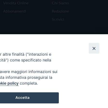
Vendita Online
Chi Siamo
Abbonamenti
Redazione
Scrivici
altre finalità ("interazioni e
cità") come specificato nella
 avere maggiori informazioni sui
sta informativa proseguirai la
kie policy
completa.
Torna all'inizio
Accetta