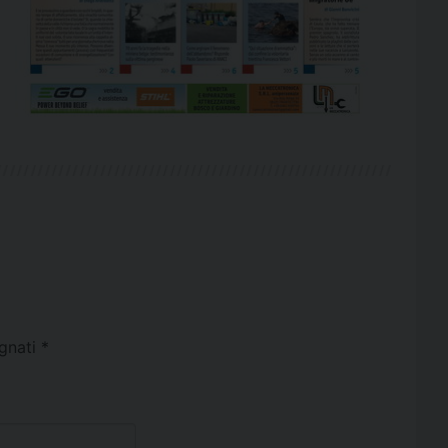
egnati
*