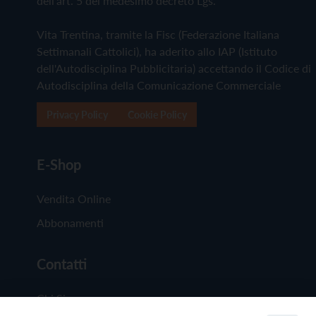
dell'art. 5 del medesimo decreto Lgs.
Vita Trentina, tramite la Fisc (Federazione Italiana
Settimanali Cattolici), ha aderito allo IAP (Istituto
dell'Autodisciplina Pubblicitaria) accettando il Codice di
Autodisciplina della Comunicazione Commerciale
Privacy Policy
Cookie Policy
E-Shop
Vendita Online
Abbonamenti
Contatti
Chi Siamo