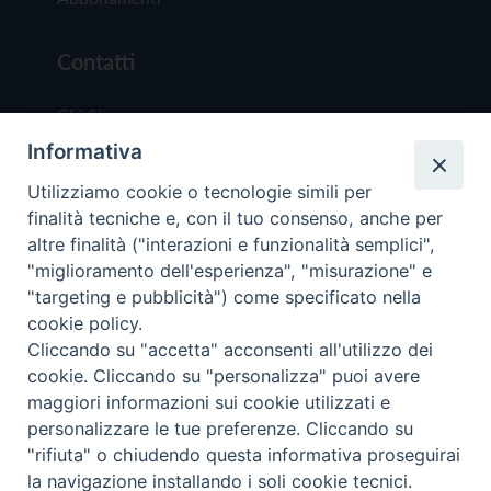
Contatti
Chi Siamo
Informativa
Redazione
Scrivici
Utilizziamo cookie o tecnologie simili per
finalità tecniche e, con il tuo consenso, anche per
altre finalità ("interazioni e funzionalità semplici",
"miglioramento dell'esperienza", "misurazione" e
"targeting e pubblicità") come specificato nella
cookie policy.
Copyright © 2019 - Tutti i diritti riservati - Vit
Cliccando su "accetta" acconsenti all'utilizzo dei
Trentina Editrice
cookie. Cliccando su "personalizza" puoi avere
maggiori informazioni sui cookie utilizzati e
Privacy Policy
personalizzare le tue preferenze. Cliccando su
Torna all'inizi
"rifiuta" o chiudendo questa informativa proseguirai
la navigazione installando i soli cookie tecnici.