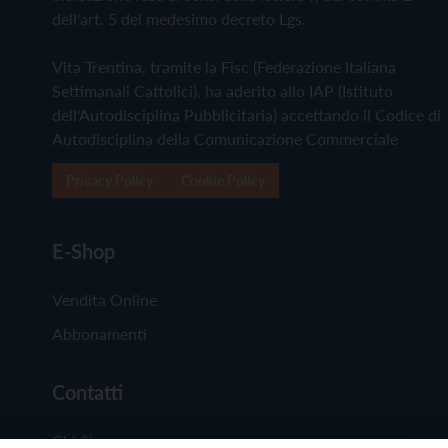
dell'art. 5 del medesimo decreto Lgs.
Vita Trentina, tramite la Fisc (Federazione Italiana
Settimanali Cattolici), ha aderito allo IAP (Istituto
dell'Autodisciplina Pubblicitaria) accettando il Codice di
Autodisciplina della Comunicazione Commerciale
Privacy Policy
Cookie Policy
E-Shop
Vendita Online
Abbonamenti
Contatti
Chi Siamo