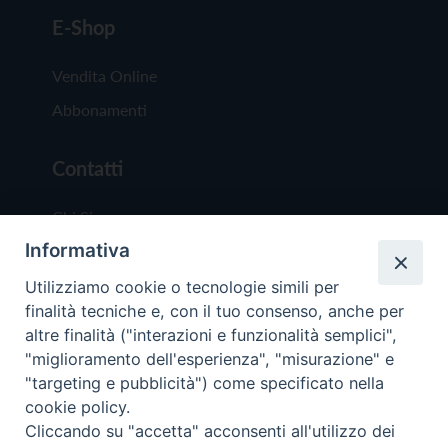
E-Shop
Vendita Online
Abbonamenti
Contatti
Chi Siamo
Informativa
Redazione
Scrivici
Utilizziamo cookie o tecnologie simili per
finalità tecniche e, con il tuo consenso, anche per
altre finalità ("interazioni e funzionalità semplici",
"miglioramento dell'esperienza", "misurazione" e
"targeting e pubblicità") come specificato nella
cookie policy.
Copyright © 2019 - Tutti i diritti riservati - Vit
Cliccando su "accetta" acconsenti all'utilizzo dei
Trentina Editrice