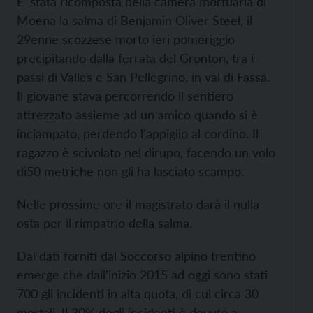
E’ stata ricomposta nella camera mortuaria di
Moena la salma di Benjamin Oliver Steel, il
29enne scozzese morto ieri pomeriggio
precipitando dalla ferrata del Gronton, tra i
passi di Valles e San Pellegrino, in val di Fassa.
Il giovane stava percorrendo il sentiero
attrezzato assieme ad un amico quando si è
inciampato, perdendo l’appiglio al cordino. Il
ragazzo è scivolato nel dirupo, facendo un volo
di50 metriche non gli ha lasciato scampo.
Nelle prossime ore il magistrato darà il nulla
osta per il rimpatrio della salma.
Dai dati forniti dal Soccorso alpino trentino
emerge che dall’inizio 2015 ad oggi sono stati
700 gli incidenti in alta quota, di cui circa 30
mortali. Il 30% degli incidenti è dovuto a