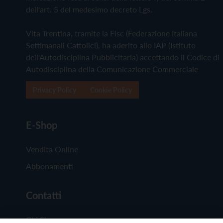
dell'art. 5 del medesimo decreto Lgs.
Vita Trentina, tramite la Fisc (Federazione Italiana
Settimanali Cattolici), ha aderito allo IAP (Istituto
dell'Autodisciplina Pubblicitaria) accettando il Codice di
Autodisciplina della Comunicazione Commerciale
Privacy Policy
Cookie Policy
E-Shop
Vendita Online
Abbonamenti
Contatti
Chi Siamo