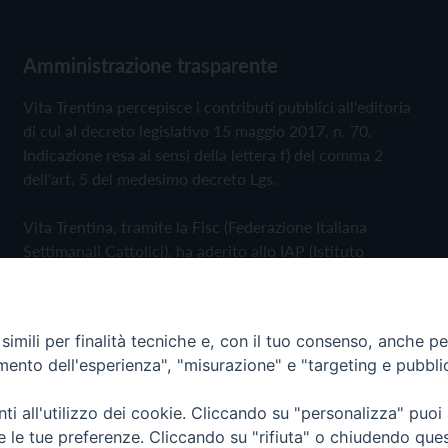
Amministrazione trasparente
Vita Trentina percepisce i contributi pubblici all'editoria
di cui al decreto legislativo 15 maggio 2017, n. 70.
Indicazione resa ai sensi della lettera f) del comma 2
dell'art. 5 del medesimo decreto Lgs.
Vita Trentina, tramite la Fisc (Federazione Italiana
Settimanali Cattolici), ha aderito allo IAP (Istituto
dell'Autodisciplina Pubblicitaria) accettando il Codice di
Autodisciplina della Comunicazione Commerciale
imili per finalità tecniche e, con il tuo consenso, anche per 
Privacy Policy
Cookie Policy
amento dell'esperienza", "misurazione" e "targeting e pubbli
i all'utilizzo dei cookie. Cliccando su "personalizza" puoi
 Trentina Editrice
re le tue preferenze. Cliccando su "rifiuta" o chiudendo que