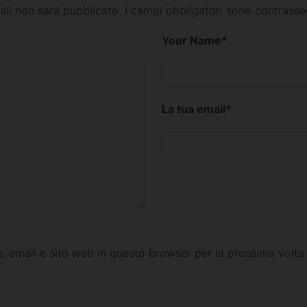
mail non sarà pubblicato.
I campi obbligatori sono contrass
Your Name
*
La tua email
*
e, email e sito web in questo browser per la prossima vol