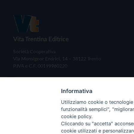
Vita Trentina Editrice
Società Cooperativa
Via Monsignor Endrici, 14 – 38122 Trento
P.IVA e C.F. 00199960220
Informativa
Utilizziamo cookie o tecnologie s
funzionalità semplici", "miglior
cookie policy.
Cliccando su "accetta" acconsent
Copyright © 2019 - Tutti i diritti riservati - Vita
cookie utilizzati e personalizza