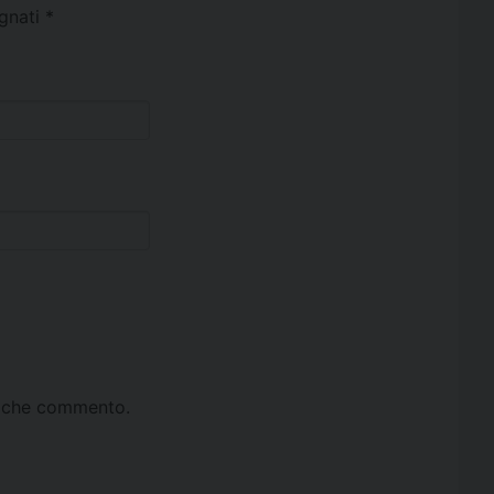
egnati
*
ta che commento.