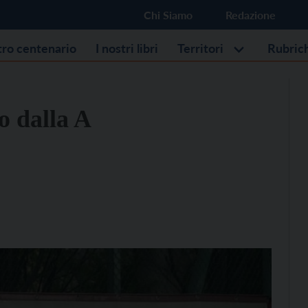
Chi Siamo
Redazione
stro centenario
I nostri libri
Territori
Rubric
o dalla A