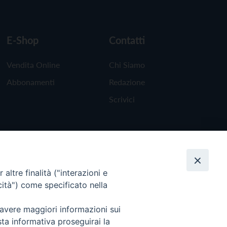
E-Shop
Contatti
Vendita Online
Chi Siamo
Abbonamenti
Redazione
Scrivici
altre finalità ("interazioni e
cità") come specificato nella
 avere maggiori informazioni sui
sta informativa proseguirai la