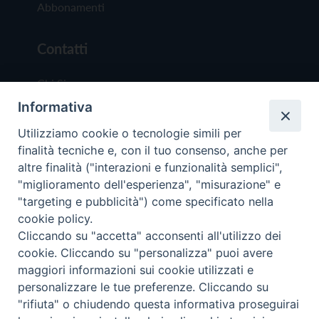
Abbonamenti
Contatti
Chi Siamo
Informativa
Redazione
Scrivici
Utilizziamo cookie o tecnologie simili per
finalità tecniche e, con il tuo consenso, anche per
altre finalità ("interazioni e funzionalità semplici",
"miglioramento dell'esperienza", "misurazione" e
"targeting e pubblicità") come specificato nella
cookie policy.
Copyright © 2019 - Tutti i diritti riservati - Vit
Cliccando su "accetta" acconsenti all'utilizzo dei
Trentina Editrice
cookie. Cliccando su "personalizza" puoi avere
maggiori informazioni sui cookie utilizzati e
Privacy Policy
personalizzare le tue preferenze. Cliccando su
Torna all'inizi
"rifiuta" o chiudendo questa informativa proseguirai