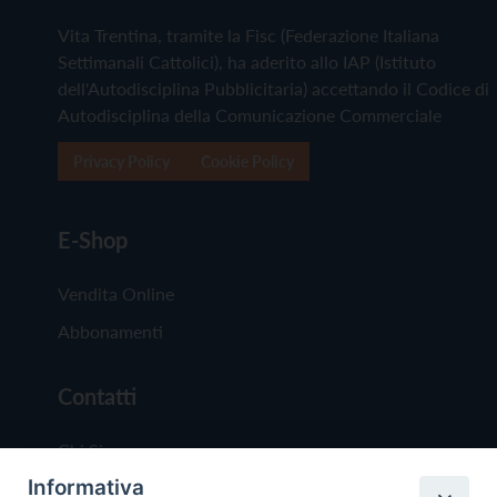
Vita Trentina, tramite la Fisc (Federazione Italiana
Settimanali Cattolici), ha aderito allo IAP (Istituto
dell'Autodisciplina Pubblicitaria) accettando il Codice di
Autodisciplina della Comunicazione Commerciale
Privacy Policy
Cookie Policy
E-Shop
Vendita Online
Abbonamenti
Contatti
Chi Siamo
Informativa
Redazione