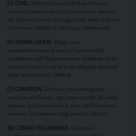
(5) CIAD.
Violenti attacchi di Boko Haram
stanno causando una crisi umanitaria sempre
più grave nell’area del Lago Ciad, dove il flusso
di persone sfollate è continuo. (
Unimondo
)
(6) SIERRA LEONE.
Ebola: una
somministrazione di vaccini sperimentali
coordinata dall’Organizzazione mondiale della
sanità (Oms) è in corso in un villaggio del nord
della Sierra Leone. (
Misna
)
(
7
) CAMERUN.
Il fumo è una emergenza
sanitaria nel Paese: ogni anno uccide più della
malaria, la tubercolosi e il virus dell’Hiv messi
insieme. Si chiedono leggi severe. (
Misna
)
(
8
) C
ONGO
RD/
ZAMBIA
.
Glencore,