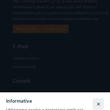
Vita Trentina, tramite la Fisc (Federazione Italiana
Settimanali Cattolici), ha aderito allo IAP (Istituto
dell'Autodisciplina Pubblicitaria) accettando il Codice di
Autodisciplina della Comunicazione Commerciale
Privacy Policy
Cookie Policy
E-Shop
Vendita Online
Abbonamenti
Contatti
Chi Siamo
Informativa
Redazione
Scrivici