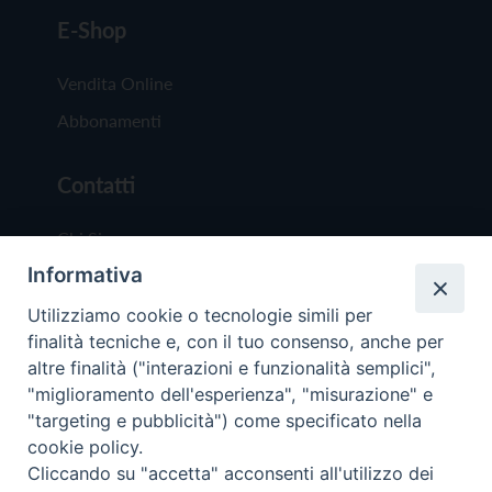
E-Shop
Vendita Online
Abbonamenti
Contatti
Chi Siamo
Informativa
Redazione
Scrivici
Utilizziamo cookie o tecnologie simili per
finalità tecniche e, con il tuo consenso, anche per
altre finalità ("interazioni e funzionalità semplici",
"miglioramento dell'esperienza", "misurazione" e
"targeting e pubblicità") come specificato nella
cookie policy.
Copyright © 2019 - Tutti i diritti riservati - Vit
Cliccando su "accetta" acconsenti all'utilizzo dei
Trentina Editrice