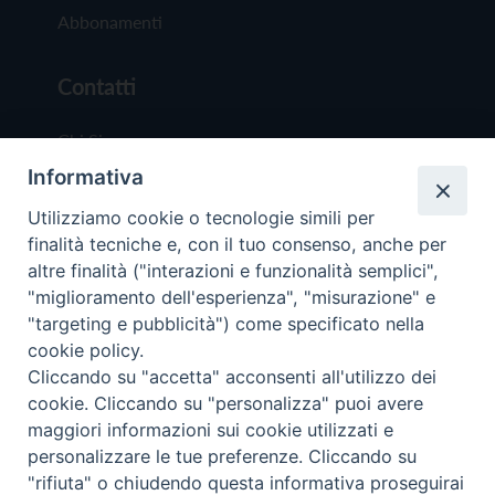
Abbonamenti
Contatti
Chi Siamo
Informativa
Redazione
Scrivici
Utilizziamo cookie o tecnologie simili per
finalità tecniche e, con il tuo consenso, anche per
altre finalità ("interazioni e funzionalità semplici",
"miglioramento dell'esperienza", "misurazione" e
"targeting e pubblicità") come specificato nella
cookie policy.
Copyright © 2019 - Tutti i diritti riservati - Vit
Cliccando su "accetta" acconsenti all'utilizzo dei
Trentina Editrice
cookie. Cliccando su "personalizza" puoi avere
maggiori informazioni sui cookie utilizzati e
Privacy Policy
personalizzare le tue preferenze. Cliccando su
Torna all'inizi
"rifiuta" o chiudendo questa informativa proseguirai