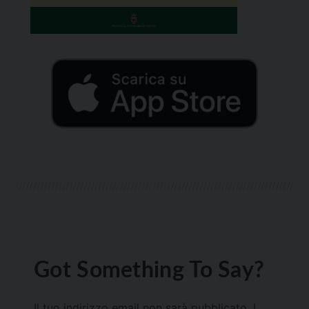
Got Something To Say?
Il tuo indirizzo email non sarà pubblicato.
I