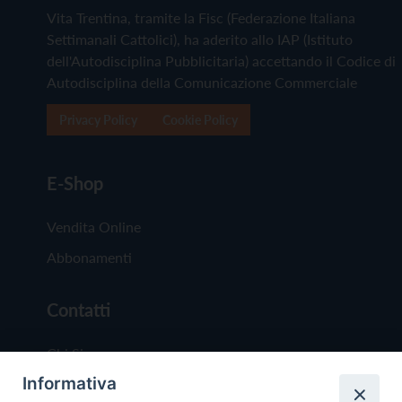
Vita Trentina, tramite la Fisc (Federazione Italiana
Settimanali Cattolici), ha aderito allo IAP (Istituto
dell'Autodisciplina Pubblicitaria) accettando il Codice di
Autodisciplina della Comunicazione Commerciale
Privacy Policy
Cookie Policy
E-Shop
Vendita Online
Abbonamenti
Contatti
Chi Siamo
Informativa
Redazione