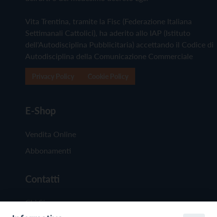
Vita Trentina, tramite la Fisc (Federazione Italiana
Settimanali Cattolici), ha aderito allo IAP (Istituto
dell'Autodisciplina Pubblicitaria) accettando il Codice di
Autodisciplina della Comunicazione Commerciale
Privacy Policy
Cookie Policy
E-Shop
Vendita Online
Abbonamenti
Contatti
Chi Siamo