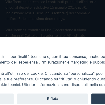
Vita Trentina percepisce i contributi pubblici all'editoria
di cui al decreto legislativo 15 maggio 2017, n. 70.
Indicazione resa ai sensi della lettera f) del comma 2
dell'art. 5 del medesimo decreto Lgs.
Vita Trentina, tramite la Fisc (Federazione Italiana
Settimanali Cattolici), ha aderito allo IAP (Istituto
dell'Autodisciplina Pubblicitaria) accettando il Codice di
Autodisciplina della Comunicazione Commerciale
imili per finalità tecniche e, con il tuo consenso, anche per 
Privacy Policy
Cookie Policy
amento dell'esperienza", "misurazione" e "targeting e pubbli
i all'utilizzo dei cookie. Cliccando su "personalizza" puoi
 Trentina Editrice
re le tue preferenze. Cliccando su "rifiuta" o chiudendo que
okie tecnici. Ulteriori informazioni sono disponibili nella
coo
Rifiuta