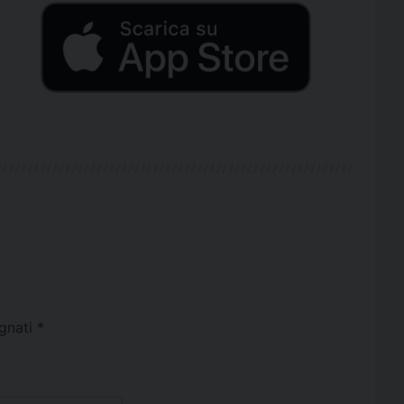
egnati
*