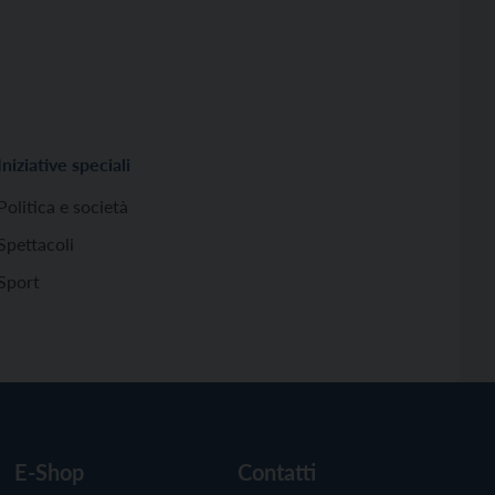
Iniziative speciali
Politica e società
Spettacoli
Sport
E-Shop
Contatti