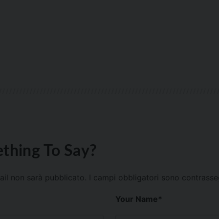
thing To Say?
mail non sarà pubblicato.
I campi obbligatori sono contrass
Your Name
*