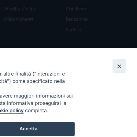
Vendita Online
Chi Siamo
Abbonamenti
Redazione
Scrivici
altre finalità ("interazioni e
cità") come specificato nella
 avere maggiori informazioni sui
sta informativa proseguirai la
kie policy
completa.
Torna all'inizio
Accetta