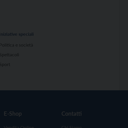
Iniziative speciali
Politica e società
Spettacoli
Sport
E-Shop
Contatti
Vendita Online
Chi Siamo