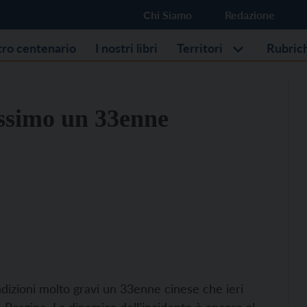
Chi Siamo
Redazione
stro centenario
I nostri libri
Territori
Rubric
issimo un 33enne
ondizioni molto gravi un 33enne cinese che ieri