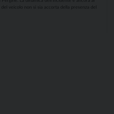
a Pergine. La dinamica dell’incidente è ancora al
a del veicolo non si sia accorta della presenza del