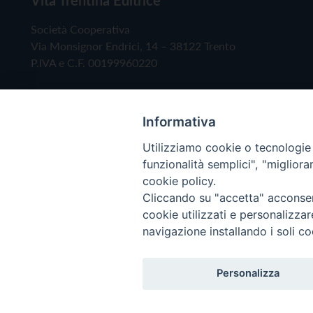
Società Cooperativa
Via Monsignor Endrici, 14 – 38122 Trento
P.IVA e C.F. 00199960220
Informativa
Utilizziamo cookie o tecnologie s
funzionalità semplici", "miglior
cookie policy.
Cliccando su "accetta" acconsent
Copyright © 2019 - Tutti i diritti riservati - Vita
cookie utilizzati e personalizza
navigazione installando i soli co
Privacy Policy
Personalizza