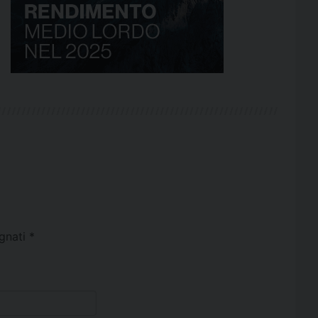
egnati
*