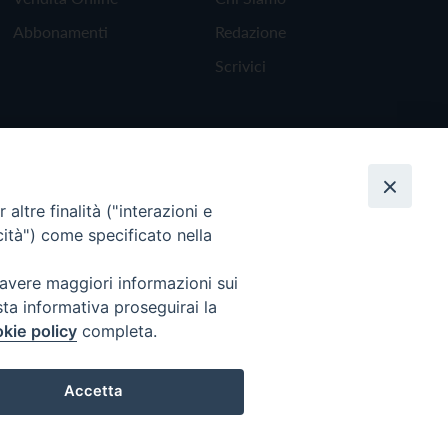
Abbonamenti
Redazione
Scrivici
altre finalità ("interazioni e
cità") come specificato nella
 avere maggiori informazioni sui
sta informativa proseguirai la
kie policy
completa.
Torna all'inizio
Accetta
Preferenze Cookie