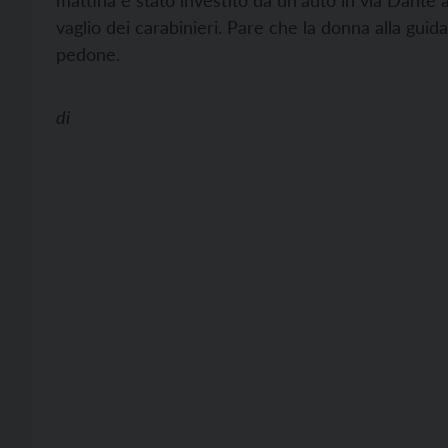
mattina è stato investito da un’auto in via Dante 
vaglio dei carabinieri. Pare che la donna alla guid
pedone.
di