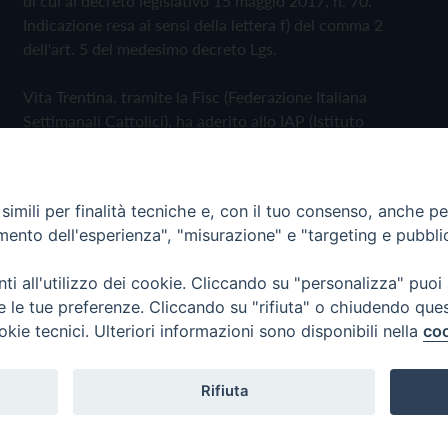
di cui al decreto legislativo 15 maggio 2017, n. 70.
Indicazione resa ai sensi della lettera f) del comma 2
dell'art. 5 del medesimo decreto Lgs.
Vita Trentina, tramite la Fisc (Federazione Italiana
Settimanali Cattolici), ha aderito allo IAP (Istituto
dell'Autodisciplina Pubblicitaria) accettando il Codice di
Autodisciplina della Comunicazione Commerciale
imili per finalità tecniche e, con il tuo consenso, anche per 
Privacy Policy
Cookie Policy
amento dell'esperienza", "misurazione" e "targeting e pubbli
i all'utilizzo dei cookie. Cliccando su "personalizza" puoi
 Trentina Editrice
re le tue preferenze. Cliccando su "rifiuta" o chiudendo que
okie tecnici. Ulteriori informazioni sono disponibili nella
coo
Rifiuta