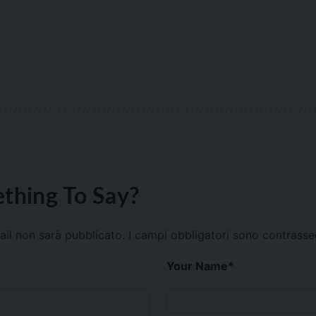
thing To Say?
mail non sarà pubblicato.
I campi obbligatori sono contrass
Your Name
*