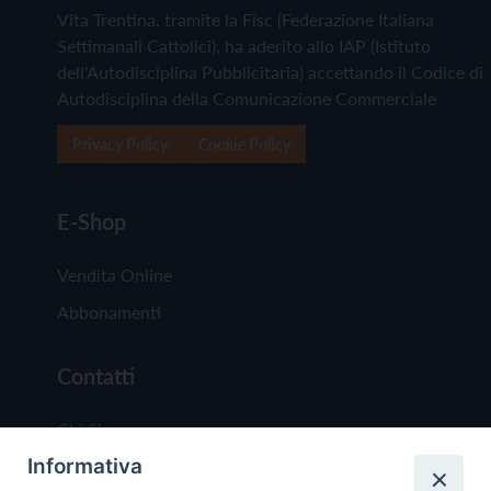
Vita Trentina, tramite la Fisc (Federazione Italiana
Settimanali Cattolici), ha aderito allo IAP (Istituto
dell'Autodisciplina Pubblicitaria) accettando il Codice di
Autodisciplina della Comunicazione Commerciale
Privacy Policy
Cookie Policy
E-Shop
Vendita Online
Abbonamenti
Contatti
Chi Siamo
Informativa
Redazione