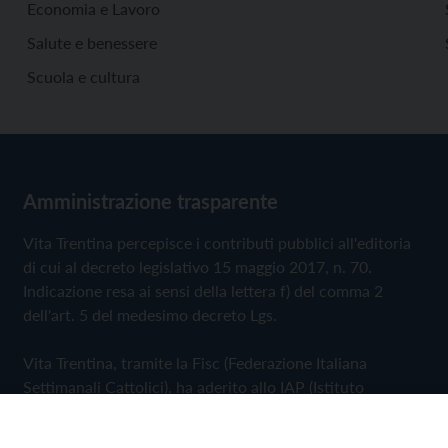
Economia e Lavoro
Salute e benessere
Scuola e cultura
Amministrazione trasparente
Vita Trentina percepisce i contributi pubblici all'editoria
di cui al decreto legislativo 15 maggio 2017, n. 70.
Indicazione resa ai sensi della lettera f) del comma 2
dell'art. 5 del medesimo decreto Lgs.
Vita Trentina, tramite la Fisc (Federazione Italiana
Settimanali Cattolici), ha aderito allo IAP (Istituto
dell'Autodisciplina Pubblicitaria) accettando il Codice di
Autodisciplina della Comunicazione Commerciale