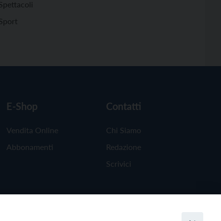
Spettacoli
Sport
E-Shop
Contatti
Vendita Online
Chi Siamo
Abbonamenti
Redazione
Scrivici