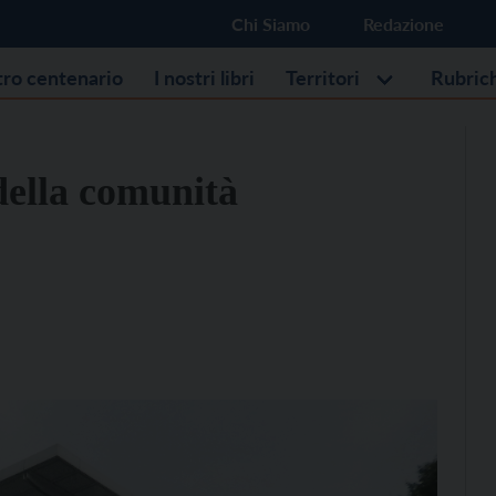
Chi Siamo
Redazione
stro centenario
I nostri libri
Territori
Rubric
della comunità