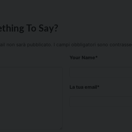
thing To Say?
mail non sarà pubblicato.
I campi obbligatori sono contrass
Your Name
*
La tua email
*