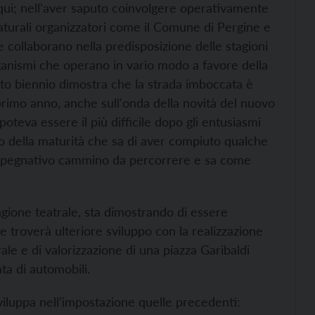
o qui; nell'aver saputo coinvolgere operativamente
aturali organizzatori come il Comune di Pergine e
collaborano nella predisposizione delle stagioni
ganismi che operano in vario modo a favore della
to biennio dimostra che la strada imboccata è
 primo anno, anche sull'onda della novità del nuovo
oteva essere il più difficile dopo gli entusiasmi
llo della maturità che sa di aver compiuto qualche
impegnativo cammino da percorrere e sa come
stagione teatrale, sta dimostrando di essere
he troverà ulteriore sviluppo con la realizzazione
rale e di valorizzazione di una piazza Garibaldi
ta di automobili.
sviluppa nell’impostazione quelle precedenti: