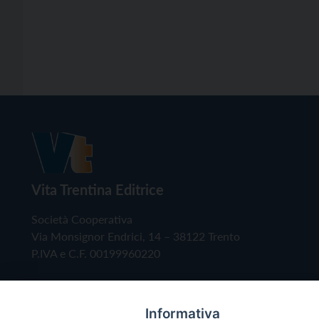
Vita Trentina Editrice
Società Cooperativa
Via Monsignor Endrici, 14 – 38122 Trento
P.IVA e C.F. 00199960220
Informativa