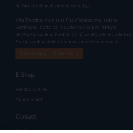
dell'art. 5 del medesimo decreto Lgs.
Vita Trentina, tramite la Fisc (Federazione Italiana
Settimanali Cattolici), ha aderito allo IAP (Istituto
dell'Autodisciplina Pubblicitaria) accettando il Codice di
Autodisciplina della Comunicazione Commerciale
Privacy Policy
Cookie Policy
E-Shop
Vendita Online
Abbonamenti
Contatti
Chi Siamo