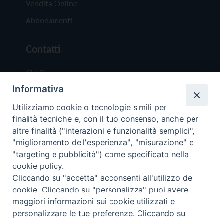
Vendita Online
Abbonamenti
Contatti
Chi Siamo
Informativa
Redazione
Scrivici
Utilizziamo cookie o tecnologie simili per
finalità tecniche e, con il tuo consenso, anche per
altre finalità ("interazioni e funzionalità semplici",
"miglioramento dell'esperienza", "misurazione" e
"targeting e pubblicità") come specificato nella
cookie policy.
Copyright © 2019 - Tutti i diritti riservati - Vit
Cliccando su "accetta" acconsenti all'utilizzo dei
Trentina Editrice
cookie. Cliccando su "personalizza" puoi avere
maggiori informazioni sui cookie utilizzati e
Privacy Policy
personalizzare le tue preferenze. Cliccando su