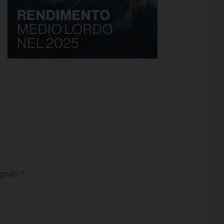
egnati
*