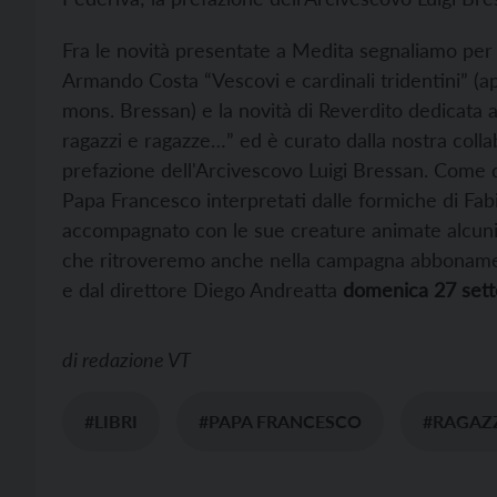
Fra le novità presentate a Medita segnaliamo per la
Armando Costa “Vescovi e cardinali tridentini” 
mons. Bressan) e la novità di Reverdito dedicata a 
ragazzi e ragazze…” ed è curato dalla nostra coll
prefazione dell'Arcivescovo Luigi Bressan. Come dice
Papa Francesco interpretati dalle formiche di Fabio 
accompagnato con le sue creature animate alcuni i
che ritroveremo anche nella campagna abbonament
e dal direttore Diego Andreatta
domenica 27 sett
di
redazione VT
#LIBRI
#PAPA FRANCESCO
#RAGAZ