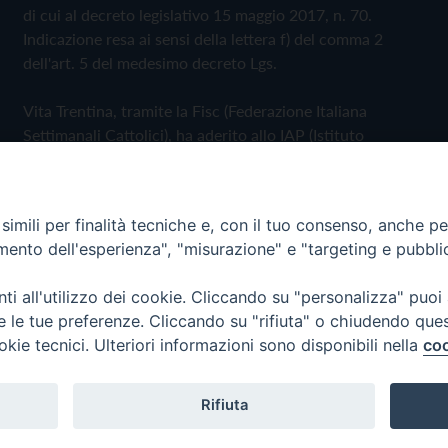
di cui al decreto legislativo 15 maggio 2017, n. 70.
Indicazione resa ai sensi della lettera f) del comma 2
dell'art. 5 del medesimo decreto Lgs.
Vita Trentina, tramite la Fisc (Federazione Italiana
Settimanali Cattolici), ha aderito allo IAP (Istituto
dell'Autodisciplina Pubblicitaria) accettando il Codice di
Autodisciplina della Comunicazione Commerciale
imili per finalità tecniche e, con il tuo consenso, anche per 
Privacy Policy
Cookie Policy
amento dell'esperienza", "misurazione" e "targeting e pubbli
i all'utilizzo dei cookie. Cliccando su "personalizza" puoi
 Trentina Editrice
re le tue preferenze. Cliccando su "rifiuta" o chiudendo que
okie tecnici. Ulteriori informazioni sono disponibili nella
coo
Rifiuta