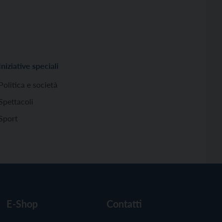
Iniziative speciali
Politica e società
Spettacoli
Sport
E-Shop
Contatti