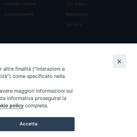
Vendita Online
Chi Siamo
Abbonamenti
Redazione
Scrivici
altre finalità ("interazioni e
cità") come specificato nella
 avere maggiori informazioni sui
sta informativa proseguirai la
kie policy
completa.
Torna all'inizio
Accetta