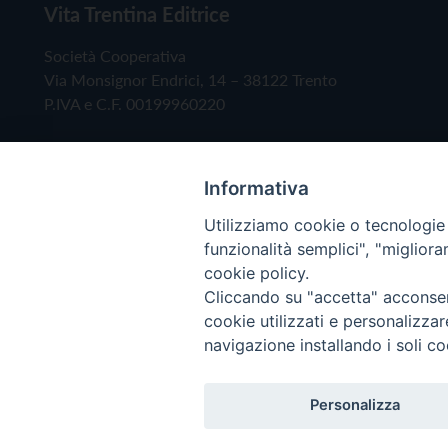
Vita Trentina Editrice
Società Cooperativa
Via Monsignor Endrici, 14 – 38122 Trento
P.IVA e C.F. 00199960220
Informativa
Utilizziamo cookie o tecnologie s
funzionalità semplici", "miglior
cookie policy.
Cliccando su "accetta" acconsent
Copyright © 2019 - Tutti i diritti riservati - Vita
cookie utilizzati e personalizza
navigazione installando i soli co
Privacy Policy
Personalizza