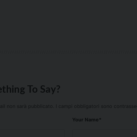
thing To Say?
mail non sarà pubblicato.
I campi obbligatori sono contrass
Your Name
*