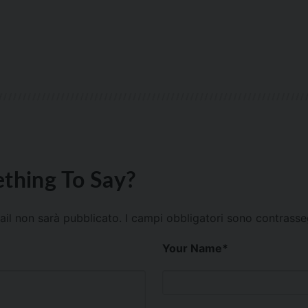
thing To Say?
mail non sarà pubblicato.
I campi obbligatori sono contrass
Your Name
*