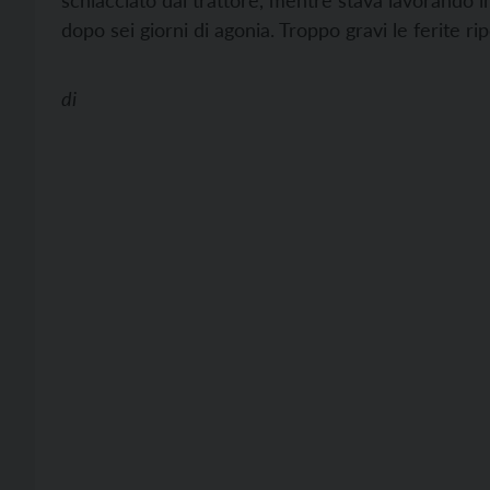
schiacciato dal trattore, mentre stava lavorando 
dopo sei giorni di agonia. Troppo gravi le ferite rip
di