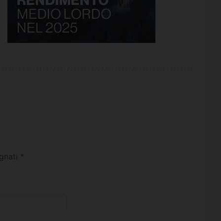
egnati
*