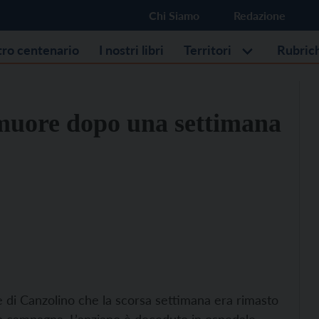
Chi Siamo
Redazione
stro centenario
I nostri libri
Territori
Rubric
, muore dopo una settimana
e di Canzolino che la scorsa settimana era rimasto