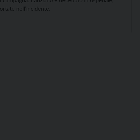
in campagna. L’anziano è deceduto in ospedale,
ortate nell’incidente.