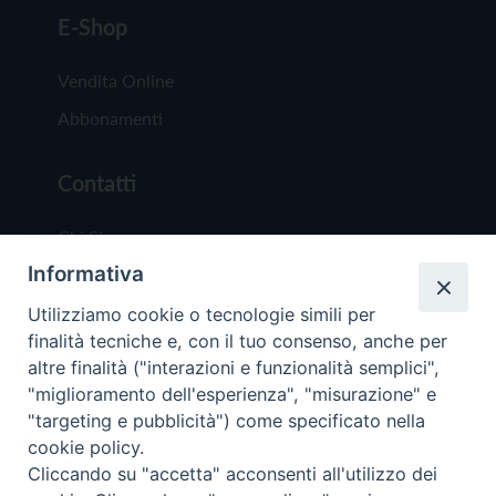
E-Shop
Vendita Online
Abbonamenti
Contatti
Chi Siamo
Informativa
Redazione
Scrivici
Utilizziamo cookie o tecnologie simili per
finalità tecniche e, con il tuo consenso, anche per
altre finalità ("interazioni e funzionalità semplici",
"miglioramento dell'esperienza", "misurazione" e
"targeting e pubblicità") come specificato nella
cookie policy.
Copyright © 2019 - Tutti i diritti riservati - Vit
Cliccando su "accetta" acconsenti all'utilizzo dei
Trentina Editrice