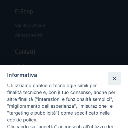
E-Shop
Vendita Online
Abbonamenti
Contatti
Chi Siamo
Informativa
Redazione
Scrivici
Utilizziamo cookie o tecnologie simili per
finalità tecniche e, con il tuo consenso, anche per
altre finalità ("interazioni e funzionalità semplici",
"miglioramento dell'esperienza", "misurazione" e
"targeting e pubblicità") come specificato nella
cookie policy.
Copyright © 2019 - Tutti i diritti riservati - Vit
Cliccando su "accetta" acconsenti all'utilizzo dei