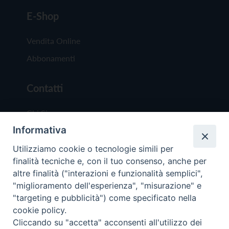
E-Shop
Vendita Online
Abbonamenti
Contatti
Chi Siamo
Informativa
Redazione
Scrivici
Utilizziamo cookie o tecnologie simili per
finalità tecniche e, con il tuo consenso, anche per
altre finalità ("interazioni e funzionalità semplici",
"miglioramento dell'esperienza", "misurazione" e
"targeting e pubblicità") come specificato nella
cookie policy.
Copyright © 2019 - Tutti i diritti riservati - Vit
Cliccando su "accetta" acconsenti all'utilizzo dei
Trentina Editrice