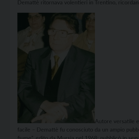
Demattè ritornava volentieri in Trentino, ricordando
Autore versatile e
facile – Demattè fu conosciuto da un ampio pubblic
fiume”, edito da Mursia nel 1968; pubblicò in seguit