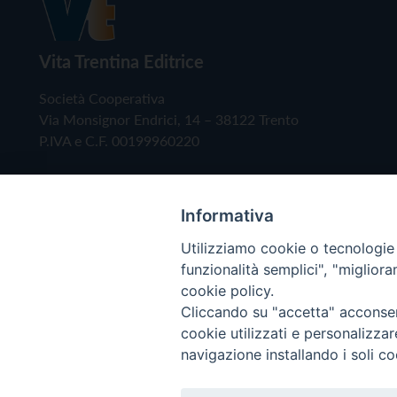
Vita Trentina Editrice
Società Cooperativa
Via Monsignor Endrici, 14 – 38122 Trento
P.IVA e C.F. 00199960220
Informativa
Utilizziamo cookie o tecnologie s
funzionalità semplici", "miglior
cookie policy.
Cliccando su "accetta" acconsent
Copyright © 2019 - Tutti i diritti riservati - Vita
cookie utilizzati e personalizza
navigazione installando i soli co
Privacy Policy