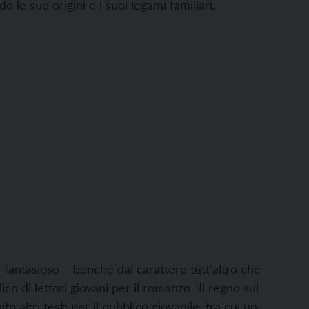
 le sue origini e i suoi legami familiari.
 fantasioso – benché dal carattere tutt’altro che
o di lettori giovani per il romanzo “Il regno sul
o altri testi per il pubblico giovanile, tra cui un