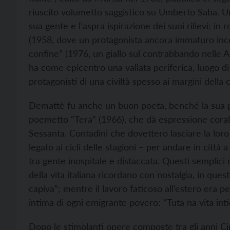
riuscito volumetto saggistico su Umberto Saba. U
sua gente e l’aspra ispirazione dei suoi rilievi: in 
(1958, dove un protagonista ancora immaturo incon
confine” (1976, un giallo sul contrabbando nelle A
ha come epicentro una vallata periferica, luogo di 
protagonisti di una civiltà spesso ai margini della c
Demattè fu anche un buon poeta, benché la sua prod
poemetto “Tera” (1966), che dà espressione corale
Sessanta. Contadini che dovettero lasciare la loro te
legato ai cicli delle stagioni – per andare in città
tra gente inospitale e distaccata. Questi semplici 
della vita italiana ricordano con nostalgia, in que
capiva”; mentre il lavoro faticoso all’estero era 
intima di ogni emigrante povero: “Tuta na vita inti
Dopo le stimolanti opere composte tra gli anni Ci