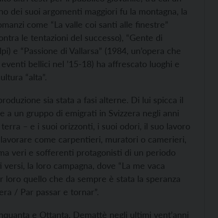
no dei suoi argomenti maggiori fu la montagna, la
romanzi come “La valle coi santi alle finestre”
tra le tentazioni del successo), “Gente di
lpi) e “Passione di Vallarsa” (1984, un’opera che
eventi bellici nel ’15-18) ha affrescato luoghi e
ultura “alta”.
uzione sia stata a fasi alterne. Di lui spicca il
 a un gruppo di emigrati in Svizzera negli anni
rra – e i suoi orizzonti, i suoi odori, il suo lavoro
 a lavorare come carpentieri, muratori o camerieri,
ma veri e sofferenti protagonisti di un periodo
sti versi, la loro campagna, dove “La me vaca
per loro quello che da sempre è stata la speranza
era / Par passar e tornar”.
nquanta e Ottanta, Demattè negli ultimi vent’anni