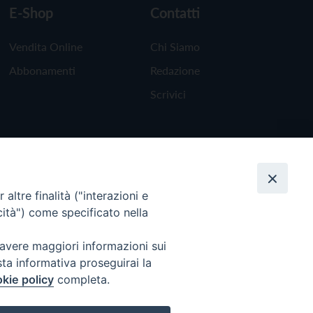
E-Shop
Contatti
Vendita Online
Chi Siamo
Abbonamenti
Redazione
Scrivici
altre finalità ("interazioni e
cità") come specificato nella
 avere maggiori informazioni sui
sta informativa proseguirai la
kie policy
completa.
Torna all'inizio