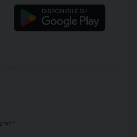
egnati
*