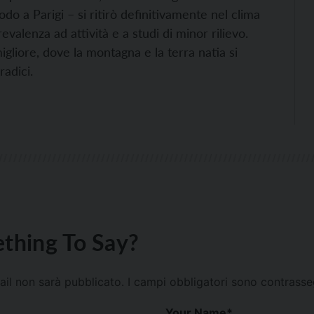
do a Parigi – si ritirò definitivamente nel clima
evalenza ad attività e a studi di minor rilievo.
iore, dove la montagna e la terra natia si
radici.
thing To Say?
mail non sarà pubblicato.
I campi obbligatori sono contrass
Your Name
*