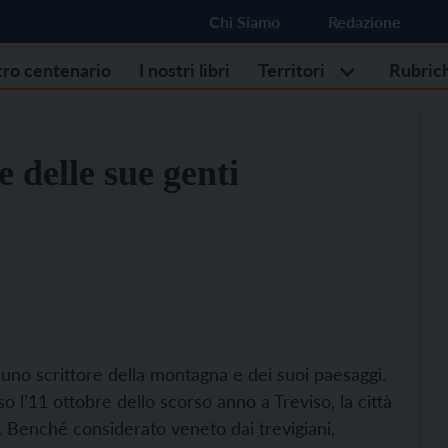
Chi Siamo
Redazione
stro centenario
I nostri libri
Territori
Rubric
 delle sue genti
o uno scrittore della montagna e dei suoi paesaggi.
l’11 ottobre dello scorso anno a Treviso, la città
. Benché considerato veneto dai trevigiani,