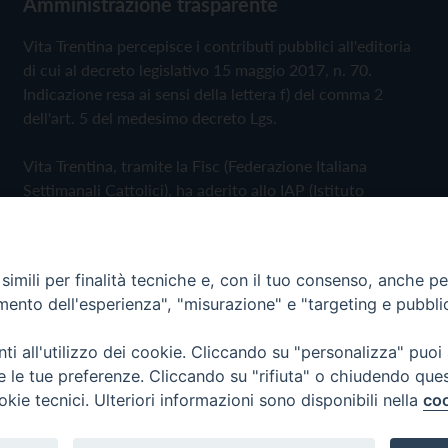
Amministrazione trasparente
Vita Trentina percepisce i contributi pubblici all'editoria
di cui al decreto legislativo 15 maggio 2017, n. 70.
Indicazione resa ai sensi della lettera f) del comma 2
dell'art. 5 del medesimo decreto Lgs.
Vita Trentina, tramite la Fisc (Federazione Italiana
Settimanali Cattolici), ha aderito allo IAP (Istituto
dell'Autodisciplina Pubblicitaria) accettando il Codice di
Autodisciplina della Comunicazione Commerciale
imili per finalità tecniche e, con il tuo consenso, anche per 
Privacy Policy
Cookie Policy
amento dell'esperienza", "misurazione" e "targeting e pubbli
i all'utilizzo dei cookie. Cliccando su "personalizza" puoi
 Trentina Editrice
re le tue preferenze. Cliccando su "rifiuta" o chiudendo que
okie tecnici. Ulteriori informazioni sono disponibili nella
coo