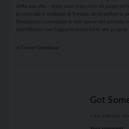
della sua vita – dopo aver trascorso un lungo perio
provinciale e ovattato di Treviso, dedicandosi in pr
Rimangono comunque le sue opere del periodo migl
identificano con l’appartenenza forte alle proprie 
di
Enrico Grandesso
Got Some
Il tuo indirizzo e
Your comment